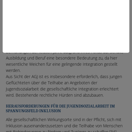
anwaltschaftliche und Politik beratende Rolle zu, um die
Lebenssituation junger Migrant*innen nachhaltig zu verbessern.
Die Begleitung junger Menschen mit einer Migrations- oder
Fluchtgeschichte und die Ermöglichung von Teilhabechancen
sind Daueraufgaben der Jugendsozialarbeit, da diese jungen
Menschen überproportional z. B. Segregation und Hürden im
Schul- und Berufsbildungssystem erfahren.[33] Der
Jugendsozialarbeit kommt innerhalb der integrationspolitischen
Bemühungen der letzten Jahre aufgrund ihres Fokus auf Schule,
Ausbildung und Beruf eine besondere Bedeutung zu, da hier
wesentliche Weichen für eine gelingende Integration gestellt
werden.
Aus Sicht der AGJ ist es insbesondere erforderlich, dass jungen
Geflüchteten über die Teilhabe an Angeboten der
Jugendsozialarbeit die gesellschaftliche Integration erleichtert
wird. Bestehende rechtliche Hürden sind abzubauen.
HERAUSFORDERUNGEN FÜR DIE JUGENDSOZIALARBEIT IM
SPANNUNGSFELD INKLUSION
Alle gesellschaftlichen Wirkungsorte sind in der Pflicht, sich mit
Inklusion auseinanderzusetzen und die Teilhabe von Menschen
mit Behinderungen zu fördern und Zugänge zu schaffen.[34]