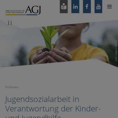
Zum
Hauptinhalt
springen
Pause
Positionen
Jugendsozialarbeit in
Verantwortung der Kinder-
und Jugendhilfe