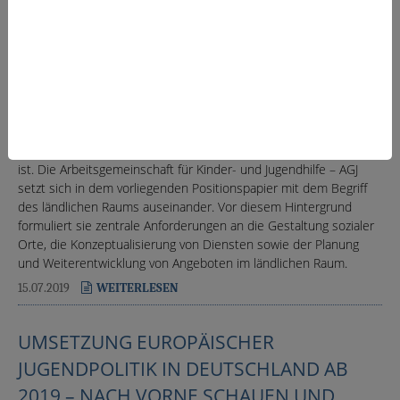
POSITIONSPAPIER
In der aktuellen Fachdebatte zum Reformvorhaben SGB VIII
spielt der ländliche Raum eine nur untergeordnete Rolle. Dabei
ist es notwendig, dieses Thema verstärkt in die Fachdebatte
einzubringen, da insbesondere im Hinblick auf die Sozialen
Dienste und Hilfen zur Erziehung kaum empirisch gesichertes
Wissen über deren Entwicklung im ländlichen Raum vorhanden
ist. Die Arbeitsgemeinschaft für Kinder- und Jugendhilfe – AGJ
setzt sich in dem vorliegenden Positionspapier mit dem Begriff
des ländlichen Raums auseinander. Vor diesem Hintergrund
formuliert sie zentrale Anforderungen an die Gestaltung sozialer
Orte, die Konzeptualisierung von Diensten sowie der Planung
und Weiterentwicklung von Angeboten im ländlichen Raum.
15.07.2019
WEITERLESEN
UMSETZUNG EUROPÄISCHER
JUGENDPOLITIK IN DEUTSCHLAND AB
2019 – NACH VORNE SCHAUEN UND