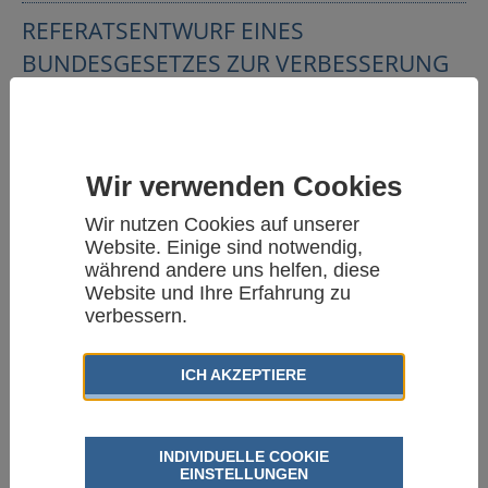
REFERATSENTWURF EINES
BUNDESGESETZES ZUR VERBESSERUNG
DES KINDERSCHUTZES
(BUNDESKINDERSCHUTZGESETZ –
BKISCHG) UND REFERATSENTWURF
Wir verwenden Cookies
EINES FÜNFTEN GESETZES ZUR
ÄNDERUNG DES
Wir nutzen Cookies auf unserer
Website. Einige sind notwendig,
BUNDESZENTRALREGISTERGESETZES
während andere uns helfen, diese
Website und Ihre Erfahrung zu
Stellungnahme der AGJ
verbessern.
17.12.2008
WEITERLESEN
ICH AKZEPTIERE
BILDUNGSFÖRDERNDE MASSNAHMEN F
ÜR KINDER UND JUGENDLICHE MIT M
INDIVIDUELLE COOKIE
IGRATIONSHINTERGRUND
EINSTELLUNGEN