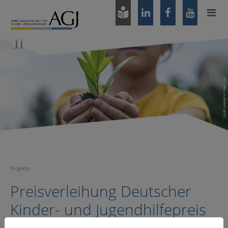
Zum
Hauptinhalt
springen
Pause
Projekte
Preisverleihung Deutscher
Kinder- und Jugendhilfepreis
2018