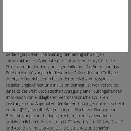
Zuständigkeitsprobleme bislang allenfalls durch kreative Praxis
gelöst werden. Im Parlament sollte anerkannt werden, dass auch
mit der vorgeschlagenen Reform im Bereich Inklusion
gesetzgeberisch einiges zu tun bleibt und es nicht sinnvoll ist,
den Reformwillen von Anfang an zu beschneiden.
4. MEHR PRÄVENTION VOR ORT
Die Frage, wie mehr Verbindlichkeit zur Absicherung einer
bedarfsgerechten Finanzierung der niedrigschwelligen
infrastrukturellen Angebote erreicht werden kann, treibt die
Strukturen der Kinder- und Jugendhilfe um. Die Sorge und das
Erleben von Kürzungen in diesem für Prävention und Teilhabe
wichtigen Bereich, der in besonderem Maß zum Ausgleich
sozialer Ungleichheit und Inklusion beiträgt, ist weit verbreitet.
Jenseits der wohl utopistischen Anregung einer durchgehenden
Implikation von einklagbaren Rechtsansprüchen zu allen
Leistungen und Angeboten der Kinder- und Jugendhilfe erscheint
der im KJSG gewählte Weg richtig, die Pflicht zur Planung und
Bereitstellung einer bedarfsgerechten, niedrigschwelligen,
sozialräumlichen Infrastruktur (§§ 79 Abs. 1 Nr. 1, 80 Abs. 2 Nr. 2
und Abs. 3 i. V. m. 36a Abs. 2 S. 3 SGB VIII-E) zu schärfen.