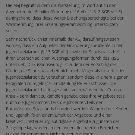
Die AGJ begrüßt zudem die Klarstellung im Wortlaut zu den
Angeboten der Familienförderung (§ 16 Abs. 1 S. 2 SGB VIII-E)
dahingehend, dass diese weiter Erziehungsberechtigte bei der
Wahrnehmung ihrer Erziehungsverantwortung unterstützen
sollen.
Sehr nachdrücklich ist innerhalb der AGJ darauf hingewiesen
worden, dass ein Aufgreifen der Finanzierungsprobleme in der
Jugendsozialarbeit (§ 13 SGB VIII) sowie der Schulsozialarbeit in
ihren unterschiedlichen Ausprägungsformen durch das KJSG
unterblieb. Diskussionswürdig ist zudem der Vorschlag der
Länder, die Schulsozialarbeit nicht mehr länger als Unterfall der
Jugendsozialarbeit zu verstehen, sondern diese in einem eigenen
Paragrafen zu regeln (15. Empfehlung BR-Ausschüsse). Die
Jugendsozialarbeit hat insgesamt – auch während der Corona-
Krise – sehr damit zu kämpfen gehabt, dass ihre Angebote teils
durch die Jugendämter, teils die Jobcenter, teils den
Europäischen Sozialfonds finanziert werden. Während der Kinder-
und Jugendhilfe an einem Erhalt der Angebote und einer
kreativen Umsteuerung auf digitale Angebote zugunsten der
Zielgruppe lag, wurden in den anders finanzierten Bereichen
Lücken hingenommen. Nicht zuletzt in diesem