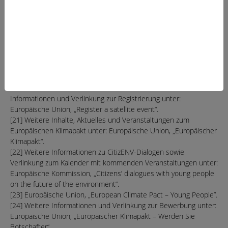
alle Teile der Gesellschaft in den Kampf gegen den Klimawandel
miteinzubeziehen. Mehr Informationen unter: Europäische
Kommission, „Europäischer Klimapakt“.
[19] Weitere Informationen und Mitmachmöglichkeiten rund um
das Thema Selbstverpflichtungen unter: Europäische Union, „On
the move with the Climate Pact“.
[20] Eigene Klimapakt-Veranstaltungen mit mindestens 10
Teilnehmenden können online registriert und ggf. durch die EU-
Kommission veröffentlicht und beworben werden. Weitere
Informationen und Verlinkung zur Registrierung unter:
Europäische Union, „Register a satellite event“.
[21] Weitere Inhalte, Aktuelles und Veranstaltungen zum
Europäischen Klimapakt unter: Europäische Union, „Europäischer
Klimapakt“.
[22] Weitere Informationen zu CitizENV-Dialogen sowie
Verlinkung zum Kalender mit kommenden Veranstaltungen unter:
Europäische Kommission, „Citizens’ dialogues with young people
on the future of the environment”.
[23] Europäische Union, „European Climate Pact – Young People”.
[24] Weitere Informationen und Verlinkung zur Bewerbung unter:
Europäische Union, „Europäischer Klimapakt – Werden Sie
Botschafter“.