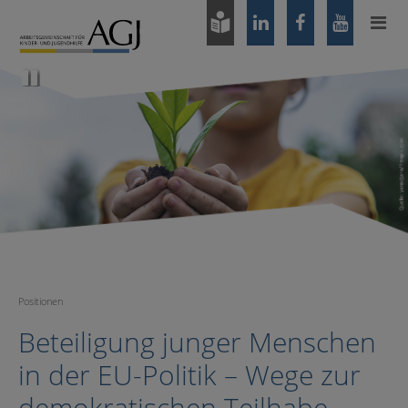
Zum
Hauptinhalt
springen
Pause
Positionen
Beteiligung junger Menschen
in der EU-Politik – Wege zur
demokratischen Teilhabe