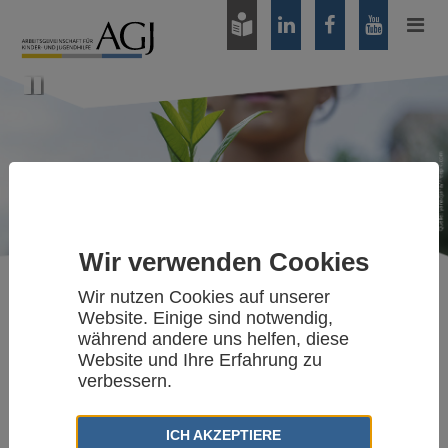
Zum
Hauptinhalt
springen
Pause
Wir verwenden Cookies
Wir nutzen Cookies auf unserer
Website. Einige sind notwendig,
Arbeitsfelder
während andere uns helfen, diese
Website und Ihre Erfahrung zu
verbessern.
IDEENLABOR FACHKRÄFTE
Das Ideenlabor Fachkräfte ist eine arbeitsfeldübergreifende
ICH AKZEPTIERE
Arbeitsgruppe der AGJ. Sie befasste sich zwischen März 2025