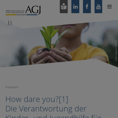
Zum
Hauptinhalt
springen
Pause
Positionen
How dare you?[1]
Die Verantwortung der
Kinder- und Jugendhilfe für