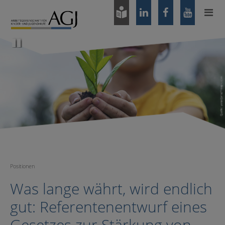
Zum
Hauptinhalt
springen
Pause
Positionen
Was lange währt, wird endlich
gut: Referentenentwurf eines
Gesetzes zur Stärkung von