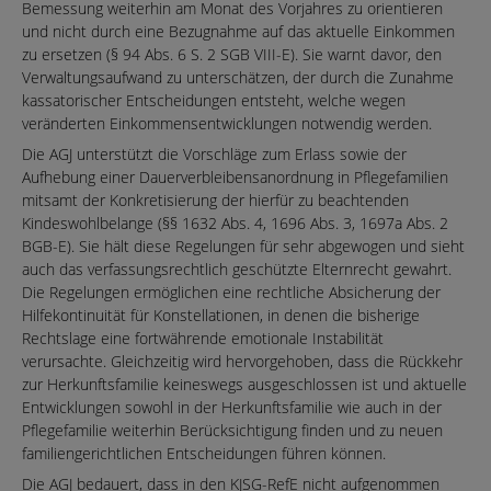
Bemessung weiterhin am Monat des Vorjahres zu orientieren
und nicht durch eine Bezugnahme auf das aktuelle Einkommen
zu ersetzen (§ 94 Abs. 6 S. 2 SGB VIII-E). Sie warnt davor, den
Verwaltungsaufwand zu unterschätzen, der durch die Zunahme
kassatorischer Entscheidungen entsteht, welche wegen
veränderten Einkommensentwicklungen notwendig werden.
Die AGJ unterstützt die Vorschläge zum Erlass sowie der
Aufhebung einer Dauerverbleibensanordnung in Pflegefamilien
mitsamt der Konkretisierung der hierfür zu beachtenden
Kindeswohlbelange (§§ 1632 Abs. 4, 1696 Abs. 3, 1697a Abs. 2
BGB-E). Sie hält diese Regelungen für sehr abgewogen und sieht
auch das verfassungsrechtlich geschützte Elternrecht gewahrt.
Die Regelungen ermöglichen eine rechtliche Absicherung der
Hilfekontinuität für Konstellationen, in denen die bisherige
Rechtslage eine fortwährende emotionale Instabilität
verursachte. Gleichzeitig wird hervorgehoben, dass die Rückkehr
zur Herkunftsfamilie keineswegs ausgeschlossen ist und aktuelle
Entwicklungen sowohl in der Herkunftsfamilie wie auch in der
Pflegefamilie weiterhin Berücksichtigung finden und zu neuen
familiengerichtlichen Entscheidungen führen können.
Die AGJ bedauert, dass in den KJSG-RefE nicht aufgenommen