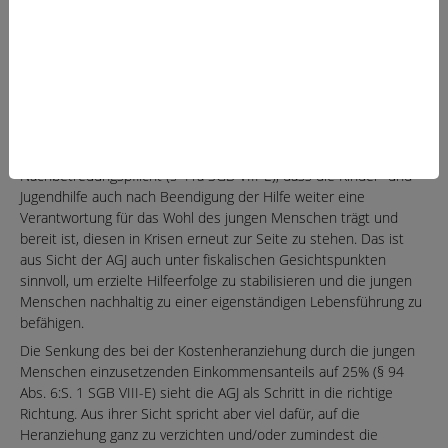
Formulierung gewählt wird, die hervorhebt, dass auch ein
Anspruch auf Weitergewährung von Hilfen für junge Volljährige
besteht, wenn diese Hilfe geeignet und notwendig ist, um
Bildungsprozesse zu stabilisieren. Die Klarstellung der
sogenannten Coming-back-Option (§ 41 S. 3 SGB VIII-E)
befürwortet die AGJ und sieht auch hierdurch künftig
rechtswidrige Leistungsverweigerungen erschwert. Dieser Absatz
zeigt gemeinsam mit der nun in eine eigene Norm überführten
Nachbetreuungspflicht (§ 41a SGB VIII-E), dass die Kinder- und
Jugendhilfe auch nach Beendigung der Hilfe weiter eine
Verantwortung für das Wohl des jungen Menschen trägt und
bereit ist, diesen in Krisen erneut zur Seite zu stehen. Das ist
aus Sicht der AGJ auch unter fiskalischen Gesichtspunkten
sinnvoll, um erzielte Hilfeerfolge zu stabilisieren und die jungen
Menschen nachhaltig zu einer eigenständigen Lebensführung zu
befähigen.
Die Senkung des bei der Kostenheranziehung durch die jungen
Menschen einzusetzenden Einkommensanteils auf 25% (§ 94
Abs. 6:S. 1 SGB VIII-E) sieht die AGJ als Schritt in die richtige
Richtung. Aus ihrer Sicht spricht aber viel dafür, auf die
Heranziehung ganz zu verzichten und/oder zumindest die