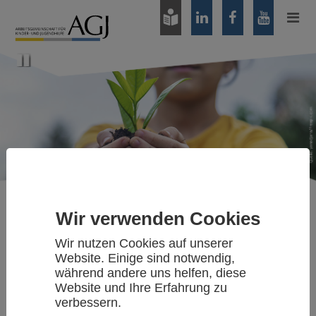
Zum
Hauptinhalt
springen
Pause
Wir verwenden Cookies
Publikationen/Medien
»
Presse
Wir nutzen Cookies auf unserer
Website. Einige sind notwendig,
während andere uns helfen, diese
JUGENDHILFETAG-CHEFIN BÖLLERT ZUM
Website und Ihre Erfahrung zu
RÜCKTRITT VON BUNDESFAMILIENMINISTERIN
verbessern.
FRANZISKA GIFFEY