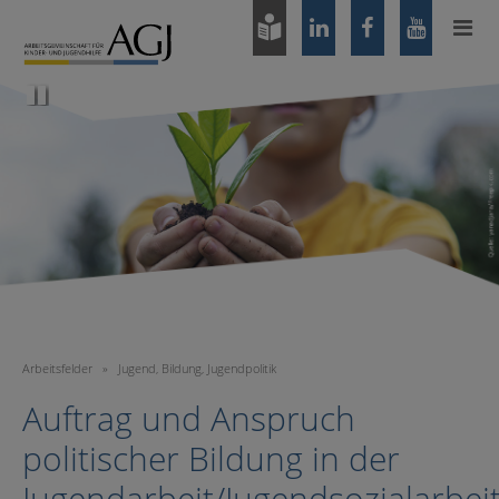
Zum
Hauptinhalt
springen
Pause
Arbeitsfelder
»
Jugend, Bildung, Jugendpolitik
Auftrag und Anspruch
politischer Bildung in der
Jugendarbeit/Jugendsozialarbeit