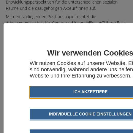
Entwicklungsperspektiven für die unterschiedlichen sozialen
Räume und die dazugehörigen Akteur*innen auf.
Mit dem vorliegenden Positionspapier richtet die
Arbeitsgemeinschaft für Kinder- und Jugendhilfe – AGJ ihren Blick
auf politische Bildung in den Handlungsfeldern Jugendarbeit und
Jugendsozialarbeit und formuliert hier den Auftrag politischer
Bildungsarbeit aus. Dabei stellt die AGJ fest, dass Jugendarbeit
und Jugendsozialarbeit einen wichtigen Beitrag zur Vermittlung
Wir verwenden Cookie
demokratischer Haltungen und zur Ausgestaltung einer
lebendigen Demokratie in Deutschland leisten. Junge Menschen
Wir nutzen Cookies auf unserer Website. E
werden zum politischen Handeln befähigt sowie dazu,
sind notwendig, während andere uns helfen
selbstbestimmt agieren zu können und Diskurse kritisch infrage
Website und Ihre Erfahrung zu verbessern.
zu stellen. Zu erreichende Ziele der Kinder- und Jugendhilfe
bleiben, allen jungen Menschen bedarfsgerechte und
lebensweltbezogene Zugänge zu politischer Bildung zu bieten,
ICH AKZEPTIERE
das Bewusstsein in der Fachpraxis zu festigen sowie hierzu mehr
Anstrengungen zu unternehmen.
Die AGJ diskutiert in ihrem Positionspapier weiter den Auftrag,
INDIVIDUELLE COOKIE EINSTELLUNGEN
den Stellenwert, die Ansätze und die aktuellen
Herausforderungen politischer Bildung in der Jugendarbeit und
Jugendsozialarbeit sowie die bestehenden und notwendigen