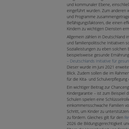
und kommunaler Ebene, einschließ
eingeführt wurden. Zum anderen we
und Programme zusammengetragen
Befähigungsfaktoren, die einen ef
Kindern zu wichtigen Diensten ermö
Allgemein zählen in Deutschland in
und familienpolitische Initiativen
Sozialleistungen zu eben solchen B
beispielsweise gesunde Ernährung 
– Deutschlands Initiative für ge
Dieser wurde im Juni 2021 erweit
Blick. Zudem sollen die im Rahme
für die Kita- und Schulverpflegun
Ein wichtiger Beitrag zur Chancen
Kindergarantie – ist zum Beispiel 
Schulen spielen eine Schlüsselroll
einkommensschwache Familien von 
Schritt, um Kinder zu unterstütze
zu fördern. Gleiches gilt für den
Re
2026 die Bildungsgerechtigkeit un