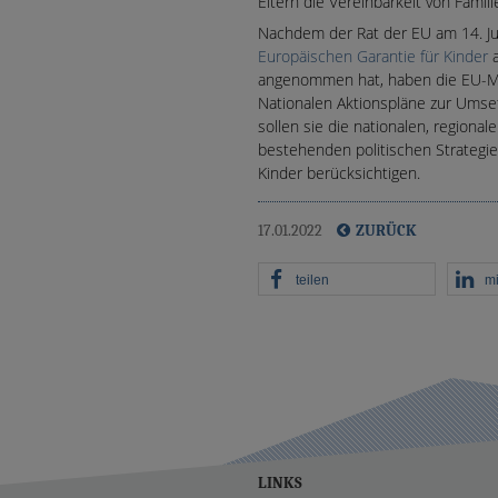
Eltern die Vereinbarkeit von Famili
Nachdem der Rat der EU am 14. J
Europäischen Garantie für Kinder
a
angenommen hat, haben die EU-Mit
Nationalen Aktionspläne zur Umse
sollen sie die nationalen, regiona
bestehenden politischen Strategi
Kinder berücksichtigen.
17.01.2022
ZURÜCK
teilen
mi
LINKS