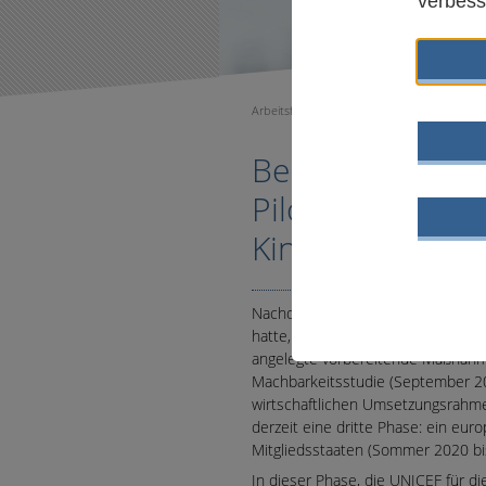
verbess
Arbeitsfelder
»
Kinder- und Jugend(hilfe)po
Bericht zu Deu
Pilotprogramme
Kindergarantie
Nachdem das Europäische Parlamen
hatte, beschloss die Europäische 
angelegte vorbereitende Maßnahme,
Machbarkeitsstudie (September 20
wirtschaftlichen Umsetzungsrahmen
derzeit eine dritte Phase: ein eu
Mitgliedsstaaten (Sommer 2020 b
In dieser Phase, die UNICEF für 