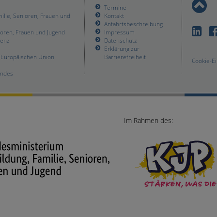
Termine
ilie, Senioren, Frauen und
Kontakt
Anfahrtsbeschreibung
Linke
ioren, Frauen und Jugend
Impressum
renz
Datenschutz
Erklärung zur
r Europäischen Union
Barrierefreiheit
Cookie-Ei
indes
Im Rahmen des: