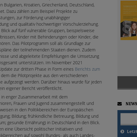
n Bulgarien, Kroatien, Griechenland, Deutschland,
tet. Dazu zählen zum Beispiel Projekte zu
stungen, zur Förderung unabhängiger
ldung und qualitativ hochwertiger Vorschulerziehung.
 Blick auf fünf vulnerable Gruppen, beispielsweise
ltnissen, Kinder mit Behinderungen oder Kinder, die
ören. Das Pilotprogramm soll als Grundlage zur
nspläne der teilnehmenden Staaten dienen. Zudem
nisse und abgeleitete Empfehlungen die Umsetzung
insgesamt unterstützen. Im November 2021
 Update zur dritten Phase in Form eines
Berichts zum
in dem die Pilotprojekte aus den verschiedenen
tte aufgezeigt werden. Darüber hinaus wurde für jeden
n eigener Bericht veröffentlicht.
in enger Zusammenarbeit mit dem
enioren, Frauen und Jugend zusammengestellt und
NEWS
eisen in den Politikbereichen der Europäischen
gung; Bildung; frühkindliche Betreuung, Bildung und
; gesunde Ernährung) in Deutschland in den Blick.
 eine Übersicht politischer Initiativen und
Letz
ikbereichen auf sowohl Bundes- als auch Landes-