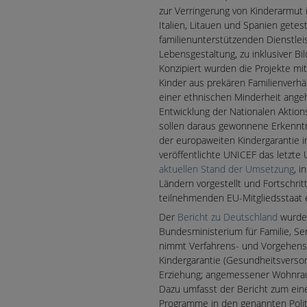
zur Verringerung von Kinderarmut i
Italien, Litauen und Spanien getes
familienunterstützenden Dienstlei
Lebensgestaltung, zu inklusiver Bi
Konzipiert wurden die Projekte mit
Kinder aus prekären Familienverhä
einer ethnischen Minderheit angeh
Entwicklung der Nationalen Aktio
sollen daraus gewonnene Erkennt
der europaweiten Kindergarantie 
veröffentlichte UNICEF das letzte
aktuellen Stand der Umsetzung
, 
Ländern vorgestellt und Fortschri
teilnehmenden EU-Mitgliedsstaat ei
Der
Bericht zu Deutschland
wurde 
Bundesministerium für Familie, S
nimmt Verfahrens- und Vorgehensw
Kindergarantie (Gesundheitsversor
Erziehung; angemessener Wohnraum
Dazu umfasst der Bericht zum einen
Programme in den genannten Polit