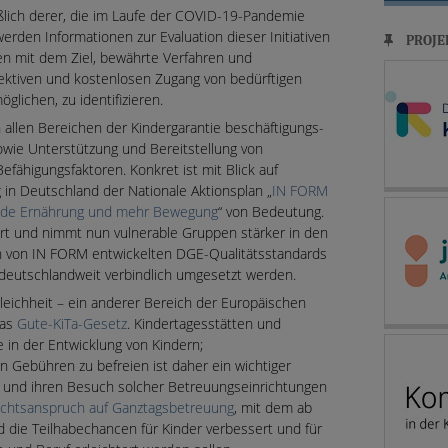
lich derer, die im Laufe der COVID-19-Pandemie
rden Informationen zur Evaluation dieser Initiativen
PROJE
 mit dem Ziel, bewährte Verfahren und
fektiven und kostenlosen Zugang von bedürftigen
glichen, zu identifizieren.
 allen Bereichen der Kindergarantie beschäftigungs-
 sowie Unterstützung und Bereitstellung von
efähigungsfaktoren. Konkret ist mit Blick auf
in Deutschland der Nationale Aktionsplan „
IN FORM
sunde Ernährung und mehr Bewegung
“ von Bedeutung.
ert und nimmt nun vulnerable Gruppen stärker in den
n von IN FORM entwickelten DGE-Qualitätsstandards
g deutschlandweit verbindlich umgesetzt werden.
gleichheit – ein anderer Bereich der Europäischen
das
Gute-KiTa-Gesetz
. Kindertagesstätten und
e in der Entwicklung von Kindern;
Gebühren zu befreien ist daher ein wichtiger
n und ihren Besuch solcher Betreuungseinrichtungen
chtsanspruch auf Ganztagsbetreuung
, mit dem ab
d die Teilhabechancen für Kinder verbessert und für