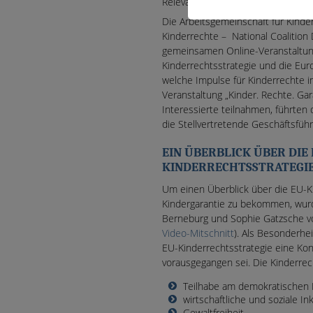
Relevanz.
Die Arbeitsgemeinschaft für Kinde
Kinderrechte – National Coalition
gemeinsamen Online-Veranstaltung 
Kinderrechtsstrategie und die Eu
welche Impulse für Kinderrechte i
Veranstaltung „Kinder. Rechte. Ga
Interessierte teilnahmen, führten 
die Stellvertretende Geschäftsführ
EIN ÜBERBLICK ÜBER DIE
KINDERRECHTSSTRATEGIE
Um einen Überblick über die EU-K
Kindergarantie zu bekommen, wurde
Berneburg und Sophie Gatzsche vo
Video-Mitschnitt
). Als Besonderhe
EU-Kinderrechtsstrategie eine Kon
vorausgegangen sei. Die Kinderrec
Teilhabe am demokratischen 
wirtschaftliche und soziale Ink
Gewaltfreiheit,