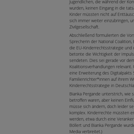
Jugendlichen, die während der Kon
wurden, keinen Eingang in die tatsä
Kinder müssten nicht auf Enttäusc
sich immer weiter einzubringen, u
Zivilgesellschaft.
Abschließend formulierten die Vorsi
Sprecherin der National Coalition
die EU-Kinderrechtsstrategie und d
betonte die Wichtigkeit der Impuls
sendeten. Dies sei gerade vor de
Koalitionsverhandlungen relevant
eine Erweiterung des Digitalpakts 
Familienrichter*innen auf ihrem W
Kinderrechtsstrategie in Deutschl
Bianka Pergande unterstrich, wi
betroffen waren, aber keinen Einf
müsse sich ändern, doch leider se
komplex. Kinderrechte müssten e
werden, etwa durch eine Verankeru
Böllert und Bianka Pergande wurden
Media verbreitet.)