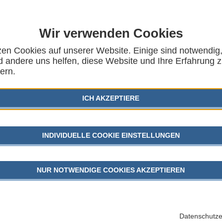
Wir verwenden Cookies
zen Cookies auf unserer Website. Einige sind notwendig
litik in Europa
 andere uns helfen, diese Website und Ihre Erfahrung 
ern.
ine-Veranstaltung:
AUSG
 Garantiert? Die EU-
KINDER
ICH AKZEPTIERE
ategie und die EU-
SGB VII
INDIVIDUELLE COOKIE EINSTELLUNGEN
GEFLÜC
päische Kommission die erste umfassende
NUR NOTWENDIGE COOKIES AKZEPTIEREN
der Europäischen Union (EU) vor. Zudem empfahl die
JUGEND
en die Einführung einer Europäischen Kindergarantie,
uni 2021 eine
Empfehlung zur Einführung einer
nnahm. Im EU-Kontext gilt als Kind eine Person
AKTU
e beiden Initiativen für die Kinder- und Jugendhilfe von
Datenschutze