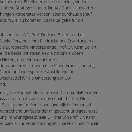
sultation zur EU-Kinderrechtsstrategie geäußert
chliche Strategie fanden. Dr. Ally Dunhill antwortete,
hungen vorbereitet werden, aber durchaus darauf,
m zum Ziel zu kommen. Dasselbe gelte für die
tzende der AGJ, Prof. Dr. Karin Böllert, und die
, Bianka Pergande, ihre Eindrücke und Erwartungen an
ie Europäische Kindergarantie. Prof. Dr. Karin Böllert
e, die beide Initiativen an die nationale Ebene
m Hintergrund der andauernden
. Unter anderem stünden eine Kindergrundsicherung,
Schule und eine spezielle Ausbildung für
unschzettel für die Umsetzung der EU-
and.
e sehr gerade junge Menschen von Corona-Maßnahmen
luss auf deren Ausgestaltung gehabt hätten. Dies
i Beteiligung für Kinder und Jugendliche immer sehr
ntsprechend umfassender mitgedacht und geschützt
ng im Grundgesetz. (Die O-Töne von Prof. Dr. Karin
 parallel zur Veranstaltung als SharePics über Social