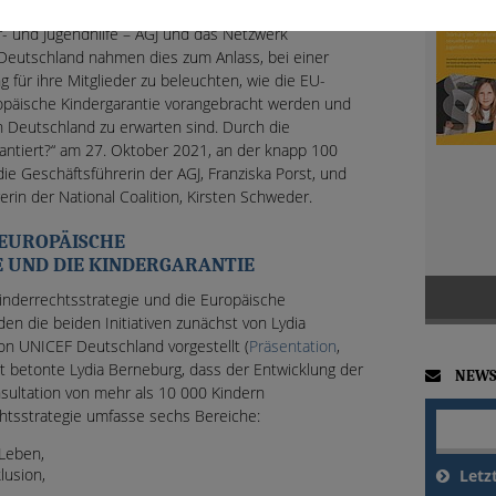
r- und Jugendhilfe – AGJ und das Netzwerk
 Deutschland nahmen dies zum Anlass, bei einer
für ihre Mitglieder zu beleuchten, wie die EU-
ropäische Kindergarantie vorangebracht werden und
n Deutschland zu erwarten sind. Durch die
rantiert?“ am 27. Oktober 2021, an der knapp 100
die Geschäftsführerin der AGJ, Franziska Porst, und
erin der National Coalition, Kirsten Schweder.
 EUROPÄISCHE
 UND DIE KINDERGARANTIE
inderrechtsstrategie und die Europäische
n die beiden Initiativen zunächst von Lydia
n UNICEF Deutschland vorgestellt (
Präsentation
,
it betonte Lydia Berneburg, dass der Entwicklung der
NEWS
sultation von mehr als 10 000 Kindern
htsstrategie umfasse sechs Bereiche:
Leben,
lusion,
Letz