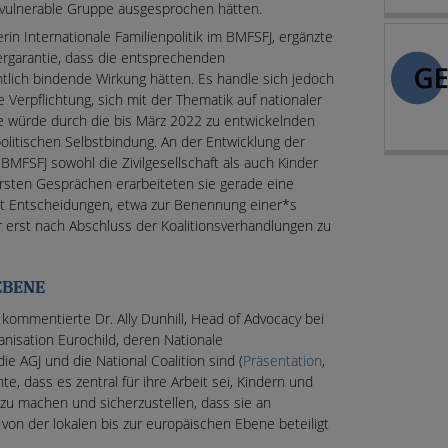
 vulnerable Gruppe ausgesprochen hätten.
rin Internationale Familienpolitik im BMFSFJ, ergänzte
dergarantie, dass die entsprechenden
tlich bindende Wirkung hätten. Es handle sich jedoch
erpflichtung, sich mit der Thematik auf nationaler
 würde durch die bis März 2022 zu entwickelnden
politischen Selbstbindung. An der Entwicklung der
BMFSFJ sowohl die Zivilgesellschaft als auch Kinder
ersten Gesprächen erarbeiteten sie gerade eine
it Entscheidungen, etwa zur Benennung einer*s
er erst nach Abschluss der Koalitionsverhandlungen zu
EBENE
kommentierte Dr. Ally Dunhill, Head of Advocacy bei
nisation Eurochild, deren Nationale
e AGJ und die National Coalition sind (
Präsentation
,
nte, dass es zentral für ihre Arbeit sei, Kindern und
zu machen und sicherzustellen, dass sie an
 von der lokalen bis zur europäischen Ebene beteiligt