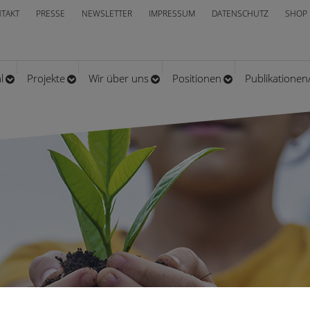
TAKT
PRESSE
NEWSLETTER
IMPRESSUM
DATENSCHUTZ
SHOP
l
Projekte
Wir über uns
Positionen
Publikatione