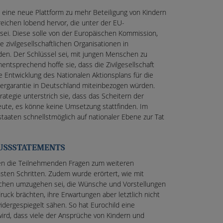
ine neue Plattform zu mehr Beteiligung von Kindern
ereichen lobend hervor, die unter der EU-
sei. Diese solle von der Europäischen Kommission,
zivilgesellschaftlichen Organisationen in
en. Der Schlüssel sei, mit jungen Menschen zu
mentsprechend hoffe sie, dass die Zivilgesellschaft
e Entwicklung des Nationalen Aktionsplans für die
ergarantie in Deutschland miteinbezogen würden.
rategie unterstrich sie, dass das Scheitern der
eute, es könne keine Umsetzung stattfinden. Im
staaten schnellstmöglich auf nationaler Ebene zur Tat
USSSTATEMENTS
lten die Teilnehmenden Fragen zum weiteren
en Schritten. Zudem wurde erörtert, wie mit
hen umzugehen sei, die Wünsche und Vorstellungen
uck brächten, ihre Erwartungen aber letztlich nicht
idergespiegelt sähen. So hat Eurochild eine
 wird, dass viele der Ansprüche von Kindern und