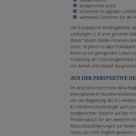
kindgerechte Justiz,
Sicherheit im digitalen Umfel
weltweites Eintreten für die 
Die Europäische Kindergarantie, d
Leistungen, z. B. eine gesunde Mahl
dieser Säulen. Beide Initiativen z
unter 18 Jahren in allen Politikbe
ihnen so ein gelingendes Leben zu 
Förderung der Chancengleichheit 
von Armut und sozialer Ausgrenzu
AUS DER PERSPEKTIVE DE
Im Anschluss berichtete Alina Kop
international im Bundesministeriu
von der Begleitung der EU-Kinderr
EU-Kinderrechtsstrategie auch ju
kindgerechter Sprache auf der
Web
Problematisch für den weiteren Ve
Ratsschlussfolgerungen zur Kinder
hierzu sei nicht möglich gewesen