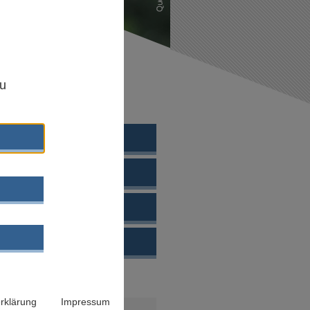
,
zu
EWÄHLTE THEMEN
- UND JUGENDPLAN
I
HTETE
POLITIK
ELLE NEUERSCHEINUNG
rklärung
Impressum