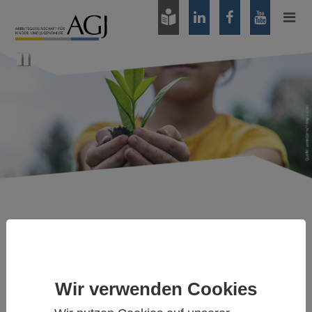
Zum
Hauptinhalt
springen
Pause
VERBÄNDE FORDERN: JUNGE MENSCHEN IN DEN
MITTELPUNKT STELLEN
Pressemittelung (PDF)
Wir verwenden Cookies
Mit einer Themenwoche und einer Kampagne schafft die