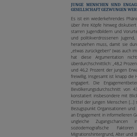
JUNGE MENSCHEN SIND ENGAG
GESELLSCHAFT GEZWUNGEN WE
Es ist ein wiederkehrendes Phän
über ihre Köpfe hinweg diskutiert 
starren Jugendbildern und Vorurt
und politikverdrossenen Jugend
heranziehen muss, damit sie dur
„etwas zurückgeben“ (was auch im
hat diese Argumentation nic
überdurchschnittlich: „48,2 Proze
und 46,2 Prozent der jungen Erw
freiwillig. Insgesamt ist knapp die 
engagiert. Die Engagementbet
Bevölkerungsdurchschnitt von 43
konstatiert insbesondere mit Bli
Drittel der jungen Menschen […] si
Bezugspunkt Organisationen und 
an Engagement in informelleren G
ungleiche Zugangschancen i
soziodemografische Faktor
Migrationshintergrund, Alter und 