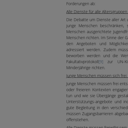
Forderungen ab:
Alle Dienste für alle Altersgrupp
Die Debatte um Dienste aller Art 
junge Menschen beschränken, s
Menschen ausgerichtete Jugendfre
Menschen richten. Im Sinne der Ge
den Angeboten und Möglichkeit
adressiert werden. Zudem müss
beworben werden und die Werb
Fakultativprotokoll
[9]
zur UN-Kin
Minderjährige richten.
Junge Menschen müssen sich frei
Junge Menschen müssen frei entsc
oder freieren Kontexten engagie
tun und wie sie Übergänge gesta
Unterstützungs-angebote und ind
gute Begleitung in den verschie
müssen Zugangsbarrieren abgebau
offenstehen.
Alle Dienste müssen freiwillig sein