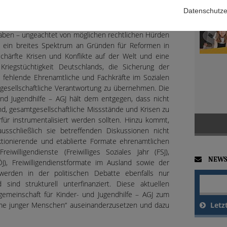
iner sozialen Pflichtzeit
[3]
oder mit Blick auf das im
Datenschutze
amm vorgeschlagene Gesellschaftsjahr.
[4]
Es zeigt
ichtdienst, sei es im Sozialen Bereich oder in der
aben – ungeachtet von möglichen rechtlichen Hürden
d ein breites Spektrum an Gründen für Reformen in
chärfte Krisen und Konflikte auf der Welt und eine
Kriegstüchtigkeit Deutschlands, die Sicherung der
 fehlende Ehrenamtliche und Fachkräfte im Sozialen
 gesellschaftliche Verantwortung zu übernehmen. Die
und Jugendhilfe – AGJ hält dem entgegen, dass nicht
nd, gesamtgesellschaftliche Missstände und Krisen zu
rfür instrumentalisiert werden sollten. Hinzu kommt,
schließlich sie betreffenden Diskussionen nicht
nktionierende und etablierte Formate ehrenamtlichen
iwilligendienste (Freiwilliges Soziales Jahr (FSJ),
NEWS
FÖJ), Freiwilligendienstformate im Ausland sowie der
, werden in der politischen Debatte ebenfalls nur
 sind strukturell unterfinanziert. Diese aktuellen
gemeinschaft für Kinder- und Jugendhilfe – AGJ zum
Letz
ahme junger Menschen“ auseinanderzusetzen und dazu