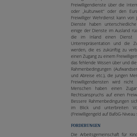
Freiwilligendienste über die Inter
oder „kulturweit“ oder den Euro
Freiwilliger Wehrdienst kann vo
Dienste haben unterschiedlic
einige der Dienste im Ausland rü
die im Inland einen Dienst 
Unterrepräsentation und die Z
werden, die es zukünftig zu ver
einen Zugang zu einem Freiwillige
das fehlende Wissen über und di
Rahmenbedingungen (Aufwandsent
und Abreise etc.), die jungen M
Freiwilligendiensten wird nich
Menschen haben einen Zugang 
Rechtsanspruchs auf einen Freiwi
Bessere Rahmenbedingungen siche
im Blick und unterbreiten Vor
(Freiwilligengeld auf BaföG-Nivea
FORDERUNGEN
Die Arbeitsgemeinschaft für Kin