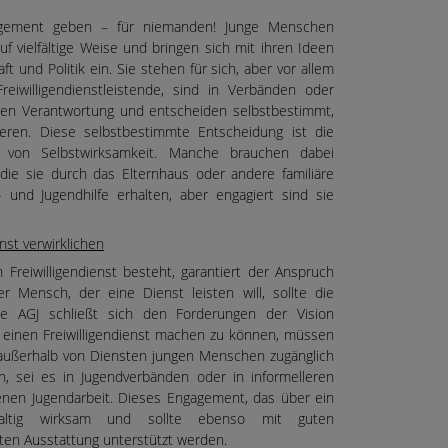
agement geben – für niemanden! Junge Menschen
 auf vielfältige Weise und bringen sich mit ihren Ideen
t und Politik ein. Sie stehen für sich, aber vor allem
reiwilligendienstleistende, sind in Verbänden oder
hmen Verantwortung und entscheiden selbstbestimmt,
eren. Diese selbstbestimmte Entscheidung ist die
 von Selbstwirksamkeit. Manche brauchen dabei
die sie durch das Elternhaus oder andere familiäre
 und Jugendhilfe erhalten, aber engagiert sind sie
nst verwirklichen
Freiwilligendienst besteht, garantiert der Anspruch
 Mensch, der eine Dienst leisten will, sollte die
e AGJ schließt sich den Forderungen der Vision
 einen Freiwilligendienst machen zu können, müssen
ußerhalb von Diensten jungen Menschen zugänglich
n, sei es in Jugendverbänden oder in informelleren
fenen Jugendarbeit. Dieses Engagement, das über ein
haltig wirksam und sollte ebenso mit guten
en Ausstattung unterstützt werden.