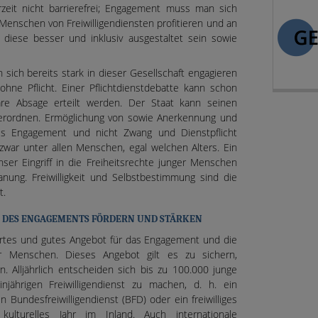
eit nicht barrierefrei; Engagement muss man sich
 Menschen von Freiwilligendiensten profitieren und an
diese besser und inklusiv ausgestaltet sein sowie
 sich bereits stark in dieser Gesellschaft engagieren
hne Pflicht. Einer Pflichtdienstdebatte kann schon
re Absage erteilt werden. Der Staat kann seinen
erordnen. Ermöglichung von sowie Anerkennung und
es Engagement und nicht Zwang und Dienstpflicht
 zwar unter allen Menschen, egal welchen Alters. Ein
nser Eingriff in die Freiheitsrechte junger Menschen
lanung. Freiwilligkeit und Selbstbestimmung sind die
t.
M DES ENGAGEMENTS FÖRDERN UND STÄRKEN
ährtes und gutes Angebot für das Engagement und die
ger Menschen. Dieses Angebot gilt es zu sichern,
n. Alljährlich entscheiden sich bis zu 100.000 junge
jährigen Freiwilligendienst zu machen, d. h. ein
nen Bundesfreiwilligendienst (BFD) oder ein freiwilliges
 kulturelles Jahr im Inland. Auch internationale