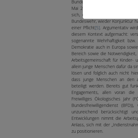
Bundespräsident Steinmeiers Idee e
Mai 2023 im CDU-Grundsatzprogr
sich, dass Debatten zu einem Pfl
Bundeswehr, wieder Konjunktur h
einer Pflicht
[5]
. Argumentativ wir
diesem Kontext aufgemacht: vers
sogenannte Wehrhaftigkeit bzw. 
Demokratie auch in Europa sowie
Bereich sowie die Notwendigkeit,
Arbeitsgemeinschaft für Kinder- 
allein junge Menschen dafür da si
lösen und folglich auch nicht hie
dass junge Menschen an den aus
beteiligt werden. Bereits gut fu
Engagements, allen voran die Fre
Freiwilliges Ökologisches Jahr (
Bundesfreiwilligendienst (BFD))
unzureichend berücksichtigt und
Entwicklungen nimmt die Arbeits
Anlass, sich mit der „Indienstn
zu positionieren.