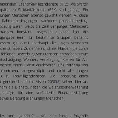
nationalen Jugendfreiwilligendienste (IJFD) „weltwärts“
päischen Solidaritätskorps (ESK) sind gefragt. Ein
n jungen Menschen ebenso gewählt werden. All diese
he Rahmenbedingungen. Nachdem pandemiebedingt
ckläufig waren, bleibt die Zahl der jungen Menschen,
machen, konstant. Insgesamt müssen hier die
ugangsbarrieren für bestimmte Gruppen benannt
bessern gilt, damit überhaupt alle jungen Menschen
ndienst haben. Zu nennen sind hier Hürden, die durch
e fehlende Bewerbung von Diensten entstehen, sowie
schädigung, Wohnen, Verpflegung, Kosten für An-
enschen einen Dienst erschweren. Das Potenzial von
t hinreichend ausgeschöpft und nicht alle jungen
zu Freiwilligendiensten. Die Forderung eines
lligendienst und die Vision 2030
[8]
setzen hier an.
rn die Dienste, haben die Zielgruppenerweiterung
schläge für eine veränderte Finanzausstattung
u sowie Beratung aller jungen Menschen).
der- und Jugendhilfe – AGJ leitet hieraus folgende