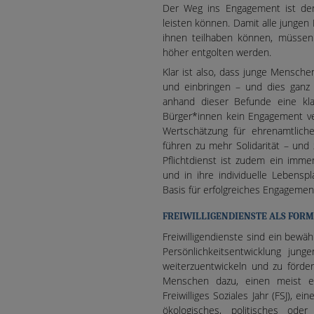
Der Weg ins Engagement ist derz
leisten können. Damit alle jungen
ihnen teilhaben können, müssen 
höher entgolten werden.
Klar ist also, dass junge Menschen
und einbringen – und dies ganz o
anhand dieser Befunde eine kla
Bürger*innen kein Engagement v
Wertschätzung für ehrenamtlich
führen zu mehr Solidarität – und
Pflichtdienst ist zudem ein imme
und in ihre individuelle Lebensp
Basis für erfolgreiches Engagemen
FREIWILLIGENDIENSTE ALS FOR
Freiwilligendienste sind ein bew
Persönlichkeitsentwicklung jun
weiterzuentwickeln und zu förder
Menschen dazu, einen meist ein
Freiwilliges Soziales Jahr (FSJ), ei
ökologisches, politisches oder