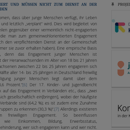
PROJE
IERT UND MÜSSEN NICHT ZUM DIENST AN DER
RDEN
omen, dass über junge Menschen verfügt, ihr Leben
und letztlich „verplant“ wird. Dies wird begleitet von
eilen gegenüber einer vermeintlich nicht-engagierten
, die man zum gemeinwohlorientierten Engagement
ch den verpflichtenden Dienst an der Gemeinschaft
mer sie zuvor erhalten haben). Eine empirische Basis
ht, denn das Engagement junger Menschen ist
nt der Heranwachsenden im Alter von 18 bis 21 Jahren
achsenen zwischen 22 bis 25 Jahren engagieren sich
Hälfte aller 14- bis 25-Jährigen in Deutschland freiwillig
eiligung junger Menschen liegt damit über dem
,6 Prozent.“
[6]
Der 17. Kinder- und Jugendbericht
ck auf das Engagement in Verbänden etc., dass „zwei
ch gesellschaftlich ein[bringen], wobei der häufigste
Verbände sind (64,2 %); es ist zudem eine Zunahme
ruppen zu erkennen (30,3 %)“.
[7]
Allerdings existieren
m freiwilligen Engagement. So beeinflussen
en wie Einkommen, Bildung, Erwerbsstatus,
Behinderung, wer sich engagieren kann und wer nicht.