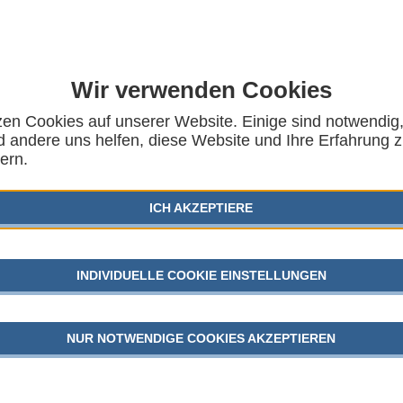
Wir verwenden Cookies
 Arbeitsgemeinschaft für
zen Cookies auf unserer Website. Einige sind notwendig
AUSG
 andere uns helfen, diese Website und Ihre Erfahrung 
endhilfe – AGJ Jugend in
KINDER
ern.
gagement stärken statt
SGB VII
n.
[1]
ICH AKZEPTIERE
GEFLÜC
INDIVIDUELLE COOKIE EINSTELLUNGEN
JUGEND
ler Wehrdienst, Wehrpflicht, mehr Reservist*innen,
 professionelle Freiwilligenarmee, Werbeverbot für die
NUR NOTWENDIGE COOKIES AKZEPTIEREN
AKTU
n kursieren in den aktuellen Wahlprogrammen der
den auch davor schon breit diskutiert, z. B. beim
ters Pistorius zu einer Reform der Bundeswehr
[2]
,