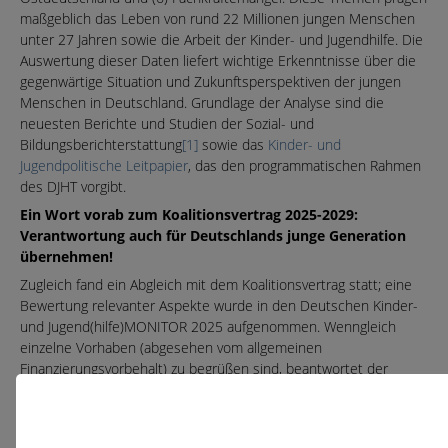
maßgeblich das Leben von rund 22 Millionen jungen Menschen
unter 27 Jahren sowie die Arbeit der Kinder- und Jugendhilfe. Die
Auswertung dieser Daten liefert wichtige Erkenntnisse über die
gegenwärtige Situation und Zukunftsperspektiven der jungen
Menschen in Deutschland. Grundlage der Analyse sind die
neuesten Berichte und Studien der Sozial- und
Bildungsberichterstattung
[1]
sowie das
Kinder- und
Jugendpolitische Leitpapier
, das den programmatischen Rahmen
des DJHT vorgibt.
Ein Wort vorab zum Koalitionsvertrag 2025-2029:
Verantwortung auch für Deutschlands junge Generation
übernehmen!
Zugleich fand ein Abgleich mit dem Koalitionsvertrag statt; eine
Bewertung relevanter Aspekte wurde in den Deutschen Kinder-
und Jugend(hilfe)MONITOR 2025 aufgenommen. Wenngleich
einzelne Vorhaben (abgesehen vom allgemeinen
Finanzierungsvorbehalt) zu begrüßen sind, beantwortet der
Koalitionsvertrag von CDU/CSU und SPD die wesentlichen
Zukunftsfragen junger Menschen nicht. Im Gesamtbild ist der
Koalitionsvertrag keine vertrauensbildende, zukunftssichernde