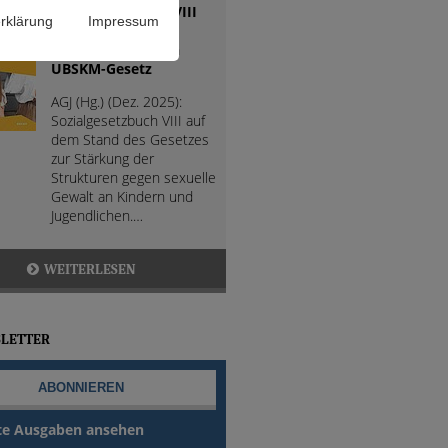
Sozialgesetzbuch VIII
rklärung
Impressum
(SGB VIII) mit
Änderungen durch
UBSKM-Gesetz
AGJ (Hg.) (Dez. 2025):
Sozialgesetzbuch VIII auf
dem Stand des Gesetzes
zur Stärkung der
Strukturen gegen sexuelle
Gewalt an Kindern und
Jugendlichen.…
WEITERLESEN
LETTER
te Ausgaben ansehen