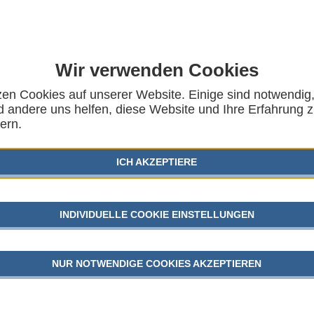
Wir verwenden Cookies
zen Cookies auf unserer Website. Einige sind notwendig
ngen zur Umsetzung
 andere uns helfen, diese Website und Ihre Erfahrung 
AUSG
ern.
trags in
KINDER
ichtungen und in der
ICH AKZEPTIERE
SGB VII
ge
GEFLÜC
INDIVIDUELLE COOKIE EINSTELLUNGEN
FACHAUSSCHUSSES „KINDHEIT UND
JUGEND
TIONALKOMITEE FÜR FRÜHKINDLICHE
SGEMEINSCHAFT FÜR KINDER- UND
NUR NOTWENDIGE COOKIES AKZEPTIEREN
AKTU