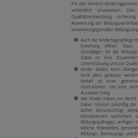
Für den Bereich Kindertageseinric
verbindlich umzusetzen. Die
Qualitätsentwicklung, -sicherun
Ausweitung der Bildungsvereinba
entwicklungsgemäßer Bildungsange
Auch die Kindertagespflege m
Erziehung öffnen. Dazu 
Grundlagen für die Bildungs
Dabei ist eine Zusammena
Unterstützung und zur Qualitä
Kinder dürfen beim Übergan
nicht allein gelassen werde
bedarf es einer gemein
Institutionen. Um eine ver
Ausdauer nötig.
Alle Kinder haben ein Recht
Daher müssen zukünftig die 
bisher berücksichtigt wer
Kompetenzen ausrichten, 
Bildungsauftrages verfügen m
welche finanziellen, person
Bildungs-, Betreuungs- und E