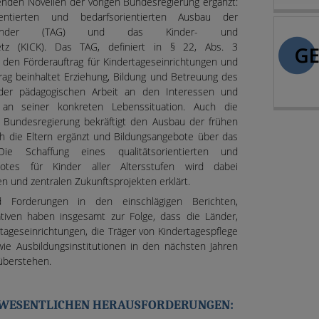
renden Novellen der vorigen Bundesregierung ergänzt:
entierten und bedarfsorientierten Ausbau der
r Kinder (TAG) und das Kinder- und
esetz (KICK). Das TAG, definiert in § 22, Abs. 3
den Förderauftrag für Kindertageseinrichtungen und
trag beinhaltet Erziehung, Bildung und Betreuung des
 der pädagogischen Arbeit an den Interessen und
an seiner konkreten Lebenssituation. Auch die
n Bundesregierung bekräftigt den Ausbau der frühen
ch die Eltern ergänzt und Bildungsangebote über das
Die Schaffung eines qualitätsorientierten und
botes für Kinder aller Altersstufen wird dabei
en und zentralen Zukunftsprojekten erklärt.
d Forderungen in den einschlägigen Berichten,
tiven haben insgesamt zur Folge, dass die Länder,
geseinrichtungen, die Träger von Kindertagespflege
ie Ausbildungsinstitutionen in den nächsten Jahren
überstehen.
WESENTLICHEN HERAUSFORDERUNGEN: