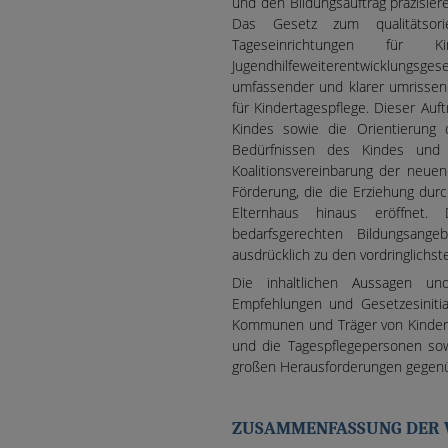
und den Bildungsauftrag präzisie
Das Gesetz zum qualitätsori
Tageseinrichtungen fü
Jugendhilfeweiterentwicklungsg
umfassender und klarer umrissen 
für Kindertagespflege. Dieser Auf
Kindes sowie die Orientierung
Bedürfnissen des Kindes und 
Koalitionsvereinbarung der neue
Förderung, die die Erziehung dur
Elternhaus hinaus eröffnet. 
bedarfsgerechten Bildungsange
ausdrücklich zu den vordringlichst
Die inhaltlichen Aussagen un
Empfehlungen und Gesetzesinitia
Kommunen und Träger von Kinderta
und die Tagespflegepersonen sow
großen Herausforderungen gegen
ZUSAMMENFASSUNG DER 