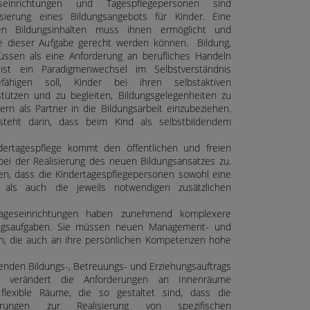
eseinrichtungen und Tagespflegepersonen sind
sierung eines Bildungsangebots für Kinder. Eine
en Bildungsinhalten muss ihnen ermöglicht und
e dieser Aufgabe gerecht werden können. Bildung,
ssen als eine Anforderung an berufliches Handeln
st ein Paradigmenwechsel im Selbstverständnis
ähigen soll, Kinder bei ihren selbstaktiven
tützen und zu begleiten, Bildungsgelegenheiten zu
ern als Partner in die Bildungsarbeit einzubeziehen.
teht darin, dass beim Kind als selbstbildendem
dertagespflege kommt den öffentlichen und freien
bei der Realisierung des neuen Bildungsansatzes zu.
en, dass die Kindertagespflegepersonen sowohl eine
g als auch die jeweils notwendigen zusätzlichen
tageseinrichtungen haben zunehmend komplexere
ungsaufgaben. Sie müssen neuen Management- und
n, die auch an ihre persönlichen Kompetenzen hohe
nden Bildungs-, Betreuungs- und Erziehungsauftrags
gen verändert die Anforderungen an Innenräume
 flexible Räume, die so gestaltet sind, dass die
derungen zur Realisierung von spezifischen