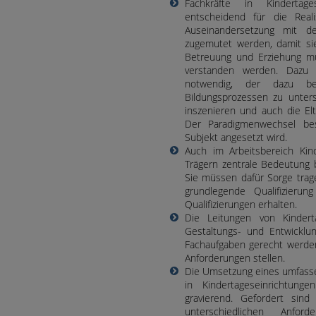
Fachkräfte in Kindertag
entscheidend für die Reali
Auseinandersetzung mit d
zugemutet werden, damit si
Betreuung und Erziehung mü
verstanden werden. Dazu i
notwendig, der dazu bef
Bildungsprozessen zu unters
inszenieren und auch die Elt
Der Paradigmenwechsel bes
Subjekt angesetzt wird.
Auch im Arbeitsbereich Kin
Trägern zentrale Bedeutung 
Sie müssen dafür Sorge trag
grundlegende Qualifizierun
Qualifizierungen erhalten.
Die Leitungen von Kinder
Gestaltungs- und Entwickl
Fachaufgaben gerecht werde
Anforderungen stellen.
Die Umsetzung eines umfasse
in Kindertageseinrichtun
gravierend. Gefordert sind
unterschiedlichen Anfor