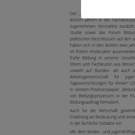
Der „Bildungsauftrag“ in Tagese
letzten Jahren in der Fachdiskus
zugenommen. Verstärkte zusätzli
Studie sowie das Forum Bildun
politischen Beschlüssen auf den
haben sich in den letzten zwei Ja
im frühen Kindesalter auseinande
frühe Bildung in unserer Gesells
Eltern und Fachleuten aus Wissens
sowohl auf Bundes- als auch a
Arbeitsgemeinschaft für Jug
Tageseinrichtungen für Kinder“ (
in seinem Positionspapier „Bildu
von Bildungsprozessen in der f
Bildungsauftrag formuliert.
Auch für die Wirtschaft gewin
Erziehung an Bedeutung und einze
in die fachliche Debatte ein.
Mit dem Kinder- und Jugendhilfeg