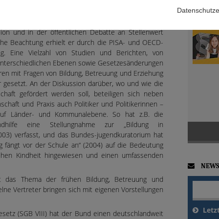
Datenschutze
inrichtungen und Tagespflege für Kinder hat in den
sion und in der öffentlichen Debatte an Stellenwert
che Beachtung erhielt er durch die PISA- und OECD-
g. Eine Vielzahl von Studien und Berichten, von
 unterschiedlichen Ebenen sowie Gesetzesänderungen
hren mit Fragen von Bildung, Betreuung und Erziehung
r gesetzt. An der Diskussion darüber, wo und wie die
chaft gefördert werden soll, beteiligen sich neben
chaft und Praxis auch Politiker und Politikerinnen –
uf Länder- und Kommunalebene. So hat z.B. die
endhilfe eine Stellungnahme zur „Bildung in
2003) verfasst, und das Bundes-jugendkuratorium hat
ng fängt vor der Schule an“ (2004) auf die Bedeutung
rühen Kindheit hingewiesen und einen umfassenden
NEWS
nt das Thema der frühen Bildung, Betreuung und
lne Vertreter bringen sich mit eigenen Vorstellungen
Letz
esetz (SGB VIII) hat der Bund einen deutschlandweit