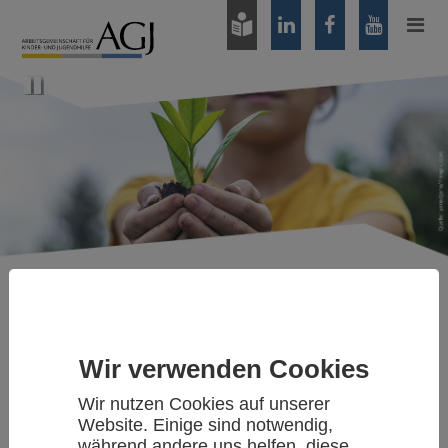
Zum
Hauptinhalt
springen
Pause
Positionen
Referentenentwurf des
Wir verwenden Cookies
Bundesministeriums der
Wir nutzen Cookies auf unserer
Website. Einige sind notwendig,
Justiz für ein Gesetz zur
während andere uns helfen, diese