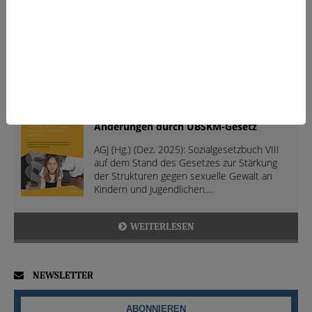
GEFLÜCHTETE
JUGENDPOLITIK
AKTUELLE NEUERSCHEINUNG
Sozialgesetzbuch VIII (SGB VIII) mit
Änderungen durch UBSKM-Gesetz
AGJ (Hg.) (Dez. 2025): Sozialgesetzbuch VIII
auf dem Stand des Gesetzes zur Stärkung
der Strukturen gegen sexuelle Gewalt an
Kindern und Jugendlichen.…
WEITERLESEN
NEWSLETTER