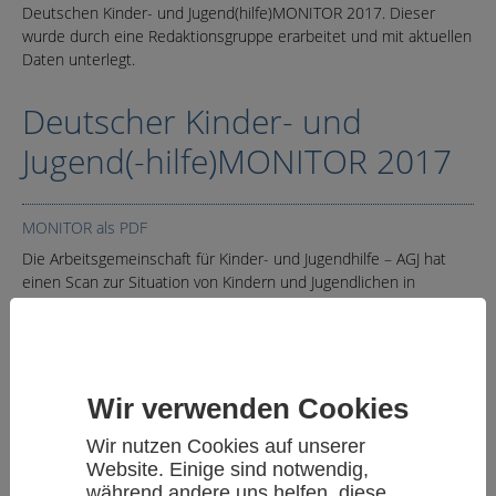
Deutschen Kinder- und Jugend(hilfe)MONITOR 2017. Dieser
wurde durch eine Redaktionsgruppe erarbeitet und mit aktuellen
Daten unterlegt.
Deutscher Kinder- und
Jugend(-hilfe)MONITOR 2017
MONITOR als PDF
Die Arbeitsgemeinschaft für Kinder- und Jugendhilfe – AGJ hat
einen Scan zur Situation von Kindern und Jugendlichen in
Deutschland gemacht – und dazu aktuelle Daten und Fakten
analysiert und fokussiert. Die Grundlagen bilden dabei das
kinder- und jugendpolitische Leitpapier der AGJ und die für den
16. Deutschen Kinder- und Jugendhilfetag (DJHT) erstellte
empirische Analyse der Arbeitsstelle Kinder- und Jugendhilfe-
Wir verwenden Cookies
Statistik im Forschungsverbund des Deutschen Jugendinstituts
und der TU Dortmund sowie der Bildungsbericht 2016 und der
Wir nutzen Cookies auf unserer
15. Kinder- und Jugendbericht. Das Ergebnis stellt die AGJ im
Website. Einige sind notwendig,
„Deutschen Kinder- und Jugend(-hilfe) Monitor 2017“ vor.
während andere uns helfen, diese