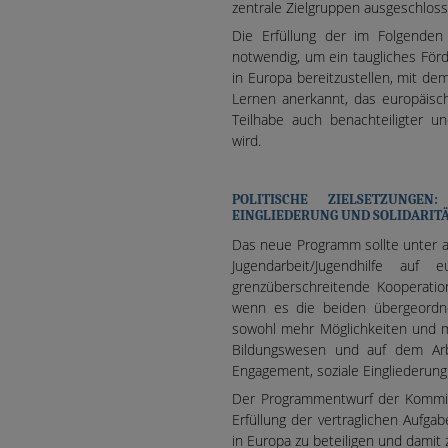
zentrale Zielgruppen ausgeschlos
Die Erfüllung der im Folgenden
notwendig, um ein taugliches För
in Europa bereitzustellen, mit d
Lernen anerkannt, das europäisc
Teilhabe auch benachteiligter und
wird.
POLITISCHE ZIELSETZUNGEN:
EINGLIEDERUNG UND SOLIDARITÄ
Das neue Programm sollte unter a
Jugendarbeit/Jugendhilfe auf
grenzüberschreitende Kooperatio
wenn es die beiden übergeordnet
sowohl mehr Möglichkeiten und m
Bildungswesen und auf dem Arbei
Engagement, soziale Eingliederung 
Der Programmentwurf der Kommiss
Erfüllung der vertraglichen Aufg
in Europa zu beteiligen und dami