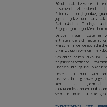
Für die inhaltliche Ausgestaltung
bestehenden Aktionsbereiche d
Referenzrahmen: Jugendbegegnungen
Jugendprojekte der partizipat
Partnerländern, Trainings- u
Begegnungen junger Menschen mit 
Darüber hinaus müsste es wei
enthalten, die sich heute scho
Menschen in der demographischen
E-Partizipation sowie die interkul
Schließlich sollten auch im B
zielgruppenspezifische Progra
Hochschulbildung und Erwachsene
Um eine politisch nicht wünschen
Hochschulbildung sowie Jugend
konkurrierende Anträge münden k
Aktivitäten konsequent und ange
verbindlich im Rechtstext festge
ENTSCHEIDUNGS- UND VER