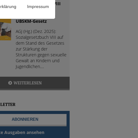
Sozialgesetzbuch VIII
rklärung
Impressum
(SGB VIII) mit
Änderungen durch
UBSKM-Gesetz
AGJ (Hg.) (Dez. 2025):
Sozialgesetzbuch VIII auf
dem Stand des Gesetzes
zur Stärkung der
Strukturen gegen sexuelle
Gewalt an Kindern und
Jugendlichen.…
WEITERLESEN
LETTER
te Ausgaben ansehen