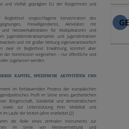
nz und Vielfalt geprägten EU der Bürgerinnen und
Begleittext vorgeschlagene Konzentration des
egnungen, Freiwilligendienst, Aktivitäten mit
 und Netzwerkaktivitäten für Multiplikatoren und
m Jugenddemokratieprojekte und Jugendinitiativen
entwickeln und mit großer Wirkung eigenverantwortlich
nden zwar im Begleittext Erwähnung, könnten aber
on der Kommission vorgesehen – nur öffentliche und
steller zugelassen werden.
IGENES KAPITEL, SPEZIFISCHE AKTIVITÄTEN UND
 Element im fortdauernden Prozess der europäischen
ugendpolitisches Profil im Sinne eines ganzheitlichen
ver Bürgerschaft, Solidarität und demokratischem
sowie zur Unterstützung ihrer Mobilität und
im Laufe der letzten Jahre erarbeitet.[2]
amm die Rolle eines zentralen Instruments zur
schen im Sinne von Wertevermittlung und