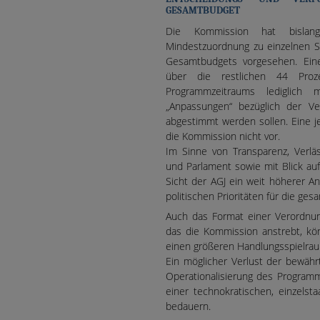
GESAMTBUDGET
Die Kommission hat bislang 
Mindestzuordnung zu einzelnen S
Gesamtbudgets vorgesehen. Eine
über die restlichen 44 Pro
Programmzeitraums lediglich
„Anpassungen“ bezüglich der Ver
abgestimmt werden sollen. Eine j
die Kommission nicht vor.
Im Sinne von Transparenz, Verläs
und Parlament sowie mit Blick au
Sicht der AGJ ein weit höherer A
politischen Prioritäten für die ge
Auch das Format einer Verordnun
das die Kommission anstrebt, kön
einen größeren Handlungsspielrau
Ein möglicher Verlust der bewähr
Operationalisierung des Program
einer technokratischen, einzels
bedauern.