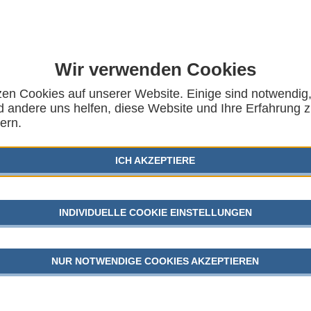
Wir verwenden Cookies
zen Cookies auf unserer Website. Einige sind notwendig
alle? EU-Programm für
 andere uns helfen, diese Website und Ihre Erfahrung 
AUSG
ern.
ugendpolitik!
KINDER
ICH AKZEPTIERE
SGB VII
BEITSGEMEINSCHAFT FÜR KINDER- UND
M VORSCHLAG DER EU-KOMMISSION FÜR
GEFLÜC
EUROPÄISCHEN PARLAMENTS UND DES
INDIVIDUELLE COOKIE EINSTELLUNGEN
G DES EU-PROGRAMMS „ERASMUS FÜR
UND BERUFLICHE BILDUNG, JUGEND UND
JUGEND
NUR NOTWENDIGE COOKIES AKZEPTIEREN
AKTU
dentschaft verhandeln der Rat der EU und das