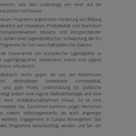
ernommen, und dies unabhängig von einer auf die
eduzierten Sichtweise.
neuen Programm angestrebte Förderung von Bildung
 deutlich auf Innovation, Produktivität und Wachstum
tsmarktrelevanten Wissens und entsprechender
 die Gefahr einer jugendpolitischen Schwächung der EU
Programms für rein wirtschaftspolitische Zwecke.
e Souveränität von europäischer Jugendpolitik zu
iges Jugendprogramm, mindestens jedoch eine eigene
stext erforderlich.
ndsätzlich nichts gegen die von der Kommission
en Aktionsfelder (individuelle Lernmobilität,
 und gute Praxis, Unterstützung für politische
nötigt jedoch eine eigene Maßnahmenlogik und eine
r reine Mobilitätsmaßnahmen hinaus. So ist eine
ugendarbeit das Zusammen-kommen junger Menschen
 sowohl selbstorganisierte als auch angeregte
h weiteres Engagement in Europa hervorgehen. Das
 des Programms berücksichtigt werden und bei der