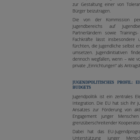
zur Gestaltung einer von Tolera
Bürger beizutragen.
Die von der Kommission per 
Jugendbereichs auf Jugendbeg
Partnerländern sowie Trainings-
Fachkräfte lässt insbesondere u
fürchten, die Jugendliche selbst 
umsetzen. Jugendinitiativen fi
dennoch wegfallen, wenn – wie v
private „Einrichtungen“ als Antrag
JUGENDPOLITISCHES PROFIL: E
BUDGETS
Jugendpolitik ist ein zentrales
Integration. Die EU hat sich ihr j
Ansatzes zur Förderung von akti
Engagement junger Menschen 
grenzüberschreitender Kooperation 
Dabei hat das EU-Jugendprogr
Unterstützung junger Men