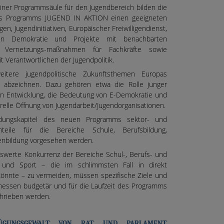
 einer Programmsäule für den Jugendbereich bilden die
es Programms JUGEND IN AKTION einen geeigneten
, Jugendinitiativen, Europäischer Freiwilligendienst,
iven Demokratie und Projekte mit benachbarten
nd Vernetzungs-maßnahmen für Fachkräfte sowie
Verantwortlichen der Jugendpolitik.
tere jugendpolitische Zukunftsthemen Europas
n abzeichnen. Dazu gehören etwa die Rolle junger
 Entwicklung, die Bedeutung von E-Demokratie und
turelle Öffnung von Jugendarbeit/Jugendorganisationen.
ildungskapitel des neuen Programms sektor- und
mmteile für die Bereiche Schule, Berufsbildung,
nbildung vorgesehen werden.
swerte Konkurrenz der Bereiche Schul-, Berufs- und
 und Sport – die im schlimmsten Fall in direkt
önnte – zu vermeiden, müssen spezifische Ziele und
messen budgetär und für die Laufzeit des Programms
schrieben werden.
FÜGUNGSGEWALT VON RAT UND PARLAMENT,