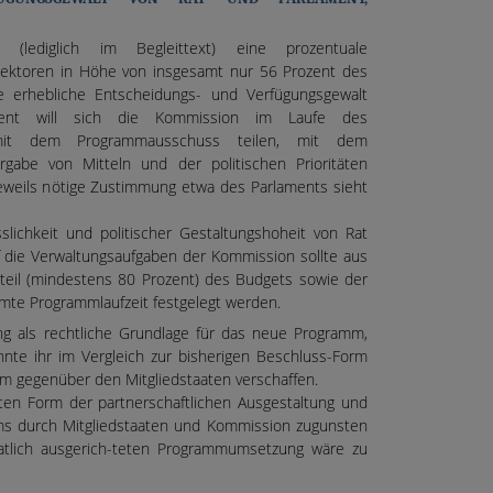
(lediglich im Begleittext) eine prozentuale
ektoren in Höhe von insgesamt nur 56 Prozent des
 erhebliche Entscheidungs- und Verfügungsgewalt
zent will sich die Kommission im Laufe des
 mit dem Programmausschuss teilen, mit dem
gabe von Mitteln und der politischen Prioritäten
eweils nötige Zustimmung etwa des Parlaments sieht
slichkeit und politischer Gestaltungshoheit von Rat
f die Verwaltungsaufgaben der Kommission sollte aus
nteil (mindestens 80 Prozent) des Budgets sowie der
samte Programmlaufzeit festgelegt werden.
g als rechtliche Grundlage für das neue Programm,
nte ihr im Vergleich zur bisherigen Beschluss-Form
m gegenüber den Mitgliedstaaten verschaffen.
ten Form der partnerschaftlichen Ausgestaltung und
ms durch Mitgliedstaaten und Kommission zugunsten
taatlich ausgerich-teten Programmumsetzung wäre zu