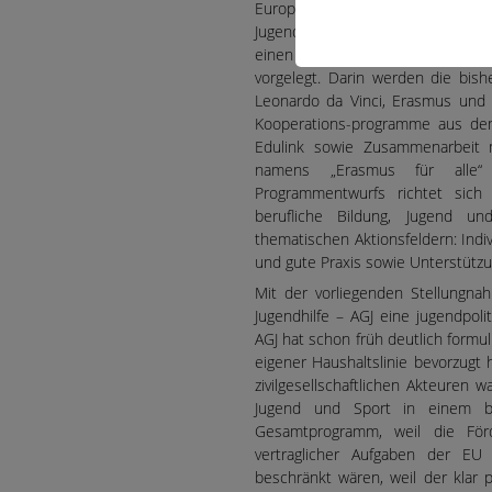
Europäische Parlament aktuell üb
Jugendbereich seine Wirkung entf
einen Vorschlag für die Bereiche
vorgelegt. Darin werden die bis
Leonardo da Vinci, Erasmus und 
Kooperations-programme aus dem
Edulink sowie Zusammenarbeit m
namens „Erasmus für alle“ 
Programmentwurfs richtet sich
berufliche Bildung, Jugend u
thematischen Aktionsfeldern: Indi
und gute Praxis sowie Unterstützu
Mit der vorliegenden Stellungna
Jugendhilfe – AGJ eine jugendpol
AGJ hat schon früh deutlich formu
eigener Haushaltslinie bevorzugt
zivilgesellschaftlichen Akteuren w
Jugend und Sport in einem bil
Gesamtprogramm, weil die För
vertraglicher Aufgaben der EU –
beschränkt wären, weil der klar 