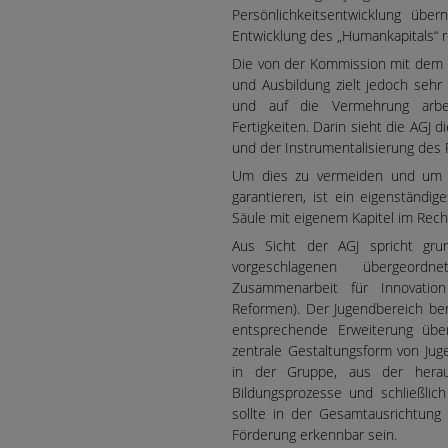
Persönlichkeitsentwicklung üb
Entwicklung des „Humankapitals“ r
Die von der Kommission mit dem 
und Ausbildung zielt jedoch sehr
und auf die Vermehrung arbei
Fertigkeiten. Darin sieht die AGJ
und der Instrumentalisierung des 
Um dies zu vermeiden und um di
garantieren, ist ein eigenständ
Säule mit eigenem Kapitel im Recht
Aus Sicht der AGJ spricht gru
vorgeschlagenen übergeordnet
Zusammenarbeit für Innovation
Reformen). Der Jugendbereich be
entsprechende Erweiterung übe
zentrale Gestaltungsform von J
in der Gruppe, aus der heraus
Bildungsprozesse und schließlic
sollte in der Gesamtausrichtung
Förderung erkennbar sein.