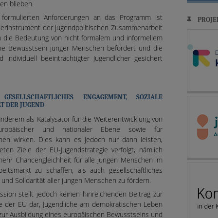
sen blieben.
 formulierten Anforderungen an das Programm ist
PROJE
derinstrument der jugendpolitischen Zusammenarbeit
em die Bedeutung von nicht formalem und informellem
he Bewusstsein junger Menschen befördert und die
 individuell beeinträchtigter Jugendlicher gesichert
 GESELLSCHAFTLICHES ENGAGEMENT, SOZIALE
T DER JUGEND
nderem als Katalysator für die Weiterentwicklung von
 europäischer und nationaler Ebene sowie für
nen wirken. Dies kann es jedoch nur dann leisten,
en Ziele der EU-Jugendstrategie verfolgt, nämlich
ehr Chancengleichheit für alle jungen Menschen im
tsmarkt zu schaffen, als auch gesellschaftliches
und Solidarität aller jungen Menschen zu fördern.
ion stellt jedoch keinen hinreichenden Beitrag zur
abe der EU dar, Jugendliche am demokratischen Leben
t zur Ausbildung eines europäischen Bewusstseins und