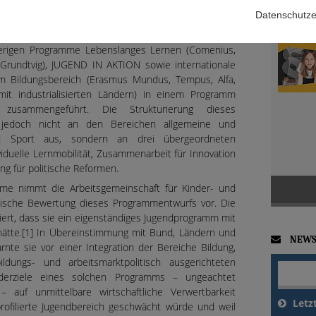
er ein Programmpaket, das ab 2014 unter anderem im
Datenschutze
alten soll. Die Kommission hat am 23. November 2011
 allgemeine und berufliche Bildung, Jugend und Sport
herigen Programme Lebenslanges Lernen (Comenius,
Grundtvig), JUGEND IN AKTION sowie internationale
 Bildungsbereich (Erasmus Mundus, Tempus, Alfa,
it industrialisierten Ländern) in einem Programm
zusammengeführt. Die Strukturierung dieses
 jedoch nicht an den Bereichen allgemeine und
nd Sport aus, sondern an drei übergeordneten
viduelle Lernmobilität, Zusammenarbeit für Innovation
ng für politische Reformen.
hme nimmt die Arbeitsgemeinschaft für Kinder- und
itische Bewertung dieses Programmentwurfs vor. Die
liert, dass sie ein eigenständiges Jugendprogramm mit
 hätte.[1] In Übereinstimmung mit Bund, Ländern und
NEWS
arnte sie vor einer Integration der Bereiche Bildung,
dungs- und arbeitsmarktpolitisch ausgerichteten
derziele eines solchen Programms – ungeachtet
 auf unmittelbare wirtschaftliche Verwertbarkeit
Letz
profilierte Jugendbereich geschwächt würde und weil