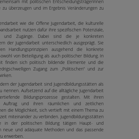
emeinsam mit politischen Entscheidungsträgerinnen
ese zu überzeugen und im Ergebnis Veränderungen zu
ndarbeit wie die Offene Jugendarbeit, die kulturelle
andsarbeit nutzen dafür ihre spezifischen Potenziale,
 und Zugänge. Dabei sind die je konkreten
n der Jugendarbeit unterschiedlich ausgeprägt. Sie
hren Handlungsprinzipien ausgehend die konkrete
wohl von Beteiligung als auch politischer Bildung. In
it finden sich politisch bildende Elemente und die
edrigschwelligen Zugang zum „Politischen“ und zur
wirken.
ern der Jugendarbeit sind Jugendbildungsstätten als
zu nennen. Aufsetzend auf die alltägliche Jugendarbeit
ertiefende Bildungsprozesse gestalten. Mit ihren
m Auftrag und ihren räumlichen und zeitlichen
hen die Möglichkeit, sich vertieft mit einem Thema zu
zeit miteinander zu verbinden. Jugendbildungsstätten
e in der politischen Bildung tätigen Haupt- und
 um neue und adäquate Methoden und das passende
 zu erwerben.