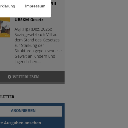
Sozialgesetzbuch VIII
rklärung
Impressum
(SGB VIII) mit
Änderungen durch
UBSKM-Gesetz
AGJ (Hg.) (Dez. 2025):
Sozialgesetzbuch VIII auf
dem Stand des Gesetzes
zur Stärkung der
Strukturen gegen sexuelle
Gewalt an Kindern und
Jugendlichen.…
WEITERLESEN
LETTER
te Ausgaben ansehen