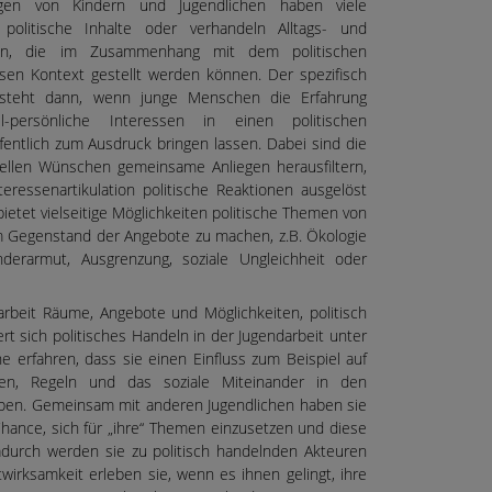
agen von Kindern und Jugendlichen haben viele
 politische Inhalte oder verhandeln Alltags- und
n, die im Zusammenhang mit dem politischen
en Kontext gestellt werden können. Der spezifisch
ntsteht dann, wenn junge Menschen die Erfahrung
l-persönliche Interessen in einen politischen
ntlich zum Ausdruck bringen lassen. Dabei sind die
duellen Wünschen gemeinsame Anliegen herausfiltern,
teressenartikulation politische Reaktionen ausgelöst
ietet vielseitige Möglichkeiten politische Themen von
m Gegenstand der Angebote zu machen, z.B. Ökologie
inderarmut, Ausgrenzung, soziale Ungleichheit oder
arbeit Räume, Angebote und Möglichkeiten, politisch
rt sich politisches Handeln in der Jugendarbeit unter
e erfahren, dass sie einen Einfluss zum Beispiel auf
en, Regeln und das soziale Miteinander in den
aben. Gemeinsam mit anderen Jugendlichen haben sie
hance, sich für „ihre“ Themen einzusetzen und diese
 Dadurch werden sie zu politisch handelnden Akteuren
twirksamkeit erleben sie, wenn es ihnen gelingt, ihre