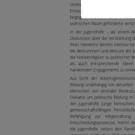
stellen unsere Gesellschaft vor
Erosion des gesellschaftlichen
begegnet werden? Eine Antwort 
politischen Raum geforderte verst
In der Jugendhilfe – als einem A
Diskussion über die Verstärkung d
ihres Handelns bereits intensiv b
die Akteurinnen und Akteure der Ju
die Notwendigkeit zu politischer 
als auch entsprechende Ideen
handelnden Engagements zu entwi
Aus Sicht der Arbeitsgemeinschaf
Bildung unabhängig von aktuellen
Menschen von zentraler Bedeutu
Debatte um politische Bildung in 
der Jugendhilfe, junge Menschen 
gemeinschaftsfähigen Persönlich
Befähigung zur Mitgestaltung 
Entscheidungsprozesse, mithin di
die Jugendhilfe neben den Famil