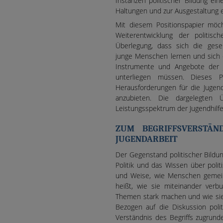
Instanzen politischer Bildung ei
Haltungen und zur Ausgestaltung 
Mit diesem Positionspapier möch
Weiterentwicklung der politisc
Überlegung, dass sich die gesel
junge Menschen lernen und sich e
Instrumente und Angebote der J
unterliegen müssen. Dieses P
Herausforderungen für die Jugend
anzubieten. Die dargelegten
Leistungsspektrum der Jugendhilf
ZUM BEGRIFFSVERSTÄN
JUGENDARBEIT
Der Gegenstand politischer Bildung 
Politik und das Wissen über poli
und Weise, wie Menschen gemeins
heißt, wie sie miteinander verb
Themen stark machen und wie sie 
Bezogen auf die Diskussion polit
Verständnis des Begriffs zugrunde