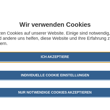
Wir verwenden Cookies
zen Cookies auf unserer Website. Einige sind notwendig
ung junger Menschen –
 andere uns helfen, diese Website und Ihre Erfahrung 
AUSG
ern.
ftrag für die
KINDER
ICH AKZEPTIERE
SGB VII
RBEITSGEMEINSCHAFT FÜR KINDER- UND
GEFLÜC
INDIVIDUELLE COOKIE EINSTELLUNGEN
JUGEND
NUR NOTWENDIGE COOKIES AKZEPTIEREN
echtspopulistische Parteien nicht nur in Deutschland,
alisierung bei rechtsextremen und islamistischen
AKTU
e eine zunehmende Distanz gegenüber dem
em und seinen Lösungswegen für politische Probleme