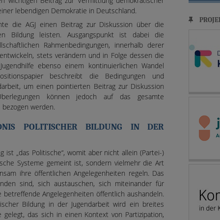
nen wichtigen Beitrag zur Vermittlung demokratischer
einer lebendigen Demokratie in Deutschland.
PROJE
te die AGJ einen Beitrag zur Diskussion über die
hen Bildung leisten. Ausgangspunkt ist dabei die
lschaftlichen Rahmenbedingungen, innerhalb derer
ntwickeln, stets verändern und in Folge dessen die
ugendhilfe ebenso einem kontinuierlichen Wandel
ositionspapier beschreibt die Bedingungen und
arbeit, um einen pointierten Beitrag zur Diskussion
 Überlegungen können jedoch auf das gesamte
e bezogen werden.
DNIS POLITISCHER BILDUNG IN DER
ist „das Politische“, womit aber nicht allein (Partei-)
tische Systeme gemeint ist, sondern vielmehr die Art
am ihre öffentlichen Angelegenheiten regeln. Das
unden sind, sich austauschen, sich miteinander für
betreffende Angelegenheiten öffentlich aushandeln.
ischer Bildung in der Jugendarbeit wird ein breites
 gelegt, das sich in einen Kontext von Partizipation,