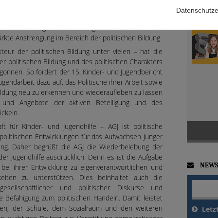
 große Herausforderungen. Wie kann der drohenden
Datenschutze
 Zusammenhalts und des demokratischen Konsenses
auf die Frage ist die im gesellschaftlichen und
ärkte Anstrengung im Bereich der politischen Bildung.
kteur der politischen Bildung unter vielen – hat die
er politischen Bildung und des politischen Charakters
egonnen. So fordert der 15. Kinder- und Jugendbericht
gendarbeit dazu auf, das Politische ihrer Arbeit sowie
Bildung neu zu erkennen und wiederaufleben zu lassen
 und Angebote der aktiven Beteiligung und des
ckeln.
t für Kinder- und Jugendhilfe – AGJ ist politische
 politischen Entwicklungen für das Aufwachsen junger
ng. Daher begrüßt die AGJ die Wiederbelebung der
der Jugendhilfe ausdrücklich. Denn es ist die Aufgabe
NEWS
bei ihrer Entwicklung zu eigenverantwortlichen und
keiten zu unterstützen. Dies beinhaltet auch die
gesellschaftlicher und politischer Diskurse und
e Befähigung zum politischen Handeln. Damit leistet
ien, der Schule, dem Sozialraum und den weiteren
Letz