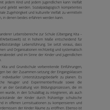
t jedem Kind und jedem Jugendlichen kann Vielfalt
t und gelebt werden. Sozialpädagogisch kompetentes
le Zugehörigkeit und kulturelle Vielfalt zu vermitteln
n, in denen beides erfahren werden kann.
n anderer Lebensbereiche zur Schule (Übergang Kita –
uf/Arbeitswelt) ist in hohem Maße entscheidend für
lbstständige Lebensführung. Sie setzt voraus, dass
ionen und Organisationen rechtzeitig und systematisch
verabredet und im Sinne der Kinder und Jugendlichen
n.
Kita und Grundschule vorbereitende Einführungen,
ungen bei der Zusammen-setzung der Eingangsklassen
 individueller Unterstützungsbedarfe zu planen. Es
che Neugier und Experimentierfreude sowie die
er an der Gestaltung von Bildungsprozessen, die im
n wurde, in den Schulalltag zu integrieren, als auch
ückstände der Kinder durch frühzeitige schulische
und in offenen Lernsituationen zu kompensieren und
rdernissen der Kinder Räume zu eröffnen. Ebenso ist