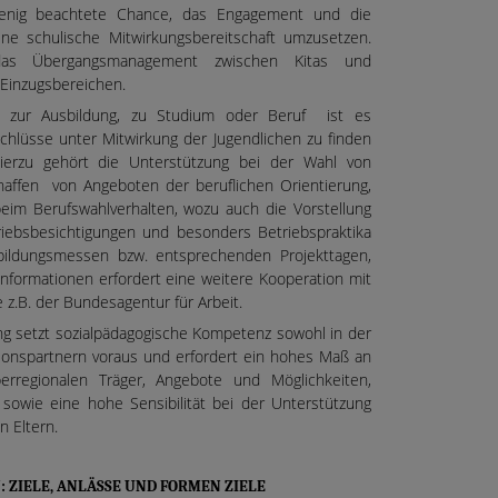
enig beachtete Chance, das Engagement und die
ine schulische Mitwirkungsbereitschaft umzusetzen.
das Übergangsmanagement zwischen Kitas und
 Einzugsbereichen.
 zur Ausbildung, zu Studium oder Beruf ist es
hlüsse unter Mitwirkung der Jugendlichen zu finden
Hierzu gehört die Unterstützung bei der Wahl von
haffen von Angeboten der beruflichen Orientierung,
eim Berufswahlverhalten, wozu auch die Vorstellung
riebsbesichtigungen und besonders Betriebspraktika
bildungsmessen bzw. entsprechenden Projekttagen,
formationen erfordert eine weitere Kooperation mit
 z.B. der Bundesagentur für Arbeit.
g setzt sozialpädagogische Kompetenz sowohl in der
ionspartnern voraus und erfordert ein hohes Maß an
rregionalen Träger, Angebote und Möglichkeiten,
t sowie eine hohe Sensibilität bei der Unterstützung
n Eltern.
 ZIELE, ANLÄSSE UND FORMEN ZIELE