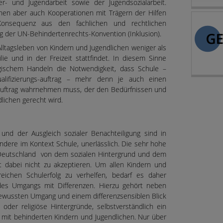
- und Jugendarbeit sowie der Jugendsozialarbeit.
n aber auch Kooperationen mit Trägern der Hilfen
Konsequenz aus den fachlichen und rechtlichen
g der UN-Behindertenrechts-Konvention (Inklusion).
Alltagsleben von Kindern und Jugendlichen weniger als
lie und in der Freizeit stattfindet. In diesem Sinne
gogischem Handeln die Notwendigkeit, dass Schule –
lifizierungs-auftrag – mehr denn je auch einen
uftrag wahrnehmen muss, der den Bedürfnissen und
lichen gerecht wird.
 und der Ausgleich sozialer Benachteiligung sind in
ndere im Kontext Schule, unerlässlich. Die sehr hohe
n Deutschland von dem sozialen Hintergrund und dem
st dabei nicht zu akzeptieren. Um allen Kindern und
eichen Schulerfolg zu verhelfen, bedarf es daher
es Umgangs mit Differenzen. Hierzu gehört neben
ewussten Umgang und einem differenzsensiblen Blick
e oder religiöse Hintergründe, selbstverständlich ein
g mit behinderten Kindern und Jugendlichen. Nur über