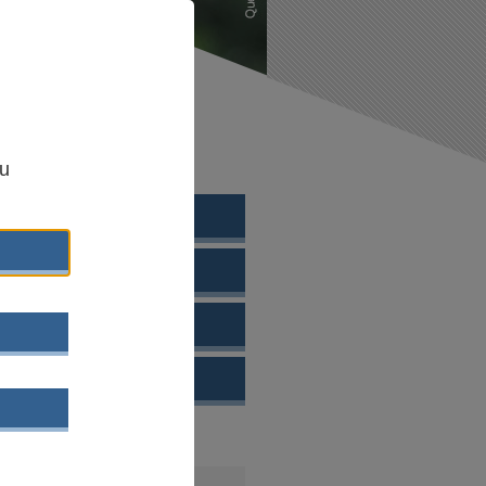
,
zu
EWÄHLTE THEMEN
- UND JUGENDPLAN
I
HTETE
POLITIK
ELLE NEUERSCHEINUNG