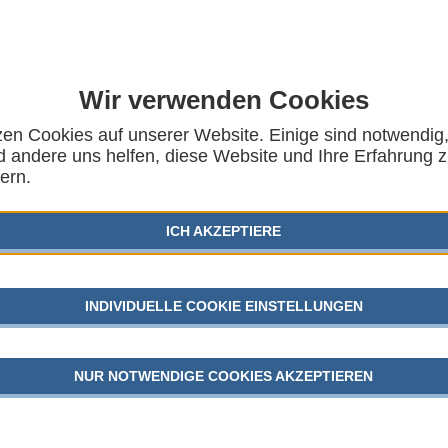
Wir verwenden Cookies
zen Cookies auf unserer Website. Einige sind notwendig
nsort –
 andere uns helfen, diese Website und Ihre Erfahrung 
AUSG
ern.
an sozialpädagogisches
KINDER
ICH AKZEPTIERE
SGB VII
R ARBEITSGEMEINSCHAFT FÜR KINDER-
GEFLÜC
INDIVIDUELLE COOKIE EINSTELLUNGEN
JUGEND
NUR NOTWENDIGE COOKIES AKZEPTIEREN
AKTU
ren in vielfältiger Weise mit Schnittstellen der Kinder-
nd Lebensort Schule auseinandergesetzt. Dabei sind