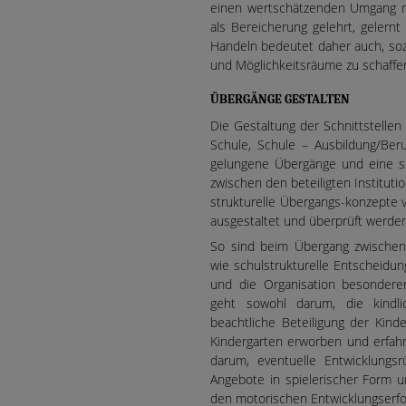
einen wertschätzenden Umgang mi
als Bereicherung gelehrt, gelern
Handeln bedeutet daher auch, sozia
und Möglichkeitsräume zu schaffe
ÜBERGÄNGE GESTALTEN
Die Gestaltung der Schnittstelle
Schule, Schule – Ausbildung/Ber
gelungene Übergänge und eine se
zwischen den beteiligten Institut
strukturelle Übergangs-konzepte 
ausgestaltet und überprüft werde
So sind beim Übergang zwischen 
wie schulstrukturelle Entscheid
und die Organisation besonderer
geht sowohl darum, die kindli
beachtliche Beteiligung der Kind
Kindergarten erworben und erfahre
darum, eventuelle Entwicklungsr
Angebote in spielerischer Form 
den motorischen Entwicklungserfo