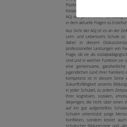
Positionspapiere zur Bedeutung 
Kooperation von Schule und Kinder
AGJ seit Jahren einen Fachdialog
in dem aktuelle Fragen zu Erzieh
Aus Sicht der AGJ ist es an der Z
Lern- und Lebensorts Schule zu 
daher in diesem Diskussions
professioneller Leistungen von Fa
Frage, ob sie als sozialpädagogisc
sind und in welcher Funktion sie 
eine gemeinsame, ganzheitliche
Jugendlichen (und ihrer Familien
kompetenz ist in diesem Sinne ei
Zukunftsfähigkeit unseres Bildun
in jeder Schulart, zu jedem Zeitp
ihrer kognitiven, sozialen, emo
diejenigen, die nicht über einen s
auf ein gut aufgestelltes Schul
Schulen unterstützt junge Mens
Konflikten, sondern leistet auc
schulischer Bildungsziele und -a