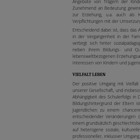
Angebote von Trägern der Kinder
Zunehmend an Bedeutung gewinne
zur Erziehung, u.a. auch als 
Verpflichtungen mit der Umsetzun
Entscheidend dabei ist, dass das 
in der Vergangenheit in der Fami
verbirgt sich hinter sozialpäda
neben ihrem Bildungs- und Qua
lebensweltbezogenen Erziehungsa
Interessen von Kindern und Jugend
VIELFALT LEBEN
Der positive Umgang mit Vielfalt
unserer Gesellschaft, und insbeso
Abhängigkeit des Schulerfolgs i
Bildungshintergrund der Eltern i
Jugendlichen zu einem chancenr
entscheidender Veränderungen d
einem grundsätzlich geschlechtsb
auf heterogene soziale, kulturell
professioneller, inklusiver Umgan