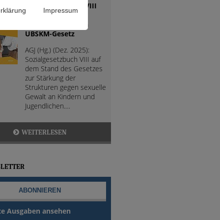
Sozialgesetzbuch VIII
rklärung
Impressum
(SGB VIII) mit
Änderungen durch
UBSKM-Gesetz
AGJ (Hg.) (Dez. 2025):
Sozialgesetzbuch VIII auf
dem Stand des Gesetzes
zur Stärkung der
Strukturen gegen sexuelle
Gewalt an Kindern und
Jugendlichen.…
WEITERLESEN
LETTER
te Ausgaben ansehen