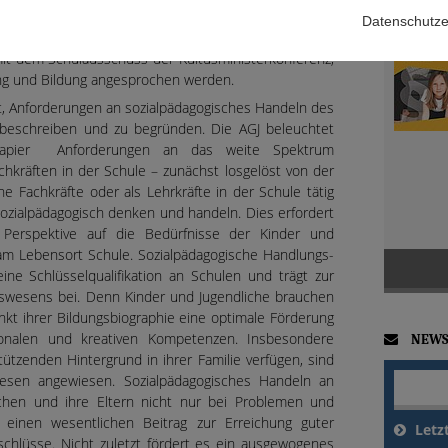
des informellen und non-formalen Lernens und zur
Datenschutze
- und Jugendhilfe entstanden. Parallel dazu führt die
 mit dem Schulausschuss der Kultusministerkonferenz,
ung und Bildung angesprochen werden.
eit, Anforderungen an sozialpädagogisches Handeln des
beschreiben und zu begründen. Die AGJ beleuchtet
papier Anforderungen an das weite Spektrum
chkräften in der Schule – zunächst losgelöst von der
he Fachkräfte oder als Lehrkräfte in der Schule tätig
sozialpädagogisch denken und handeln. Dies erfordert
 Perspektive auf die Bedürfnisse der Kinder und
) am Lebensort Schule. Sozialpädagogische Handlungs-
ne Schlüsselqualifikation an Schulen und trägt zur
gswesens bei. Denn Kinder und Jugendliche brauchen
unkt ihrer Bildungsbiographie eine optimale Förderung
tionalen und kreativen Kompetenzen. Insbesondere
NEWS
tützenden Hintergrund in ihrer Familie verfügen, sind
wesen angewiesen. Sozialpädagogisches Handeln an
chen und ihre Eltern nicht nur bei Problemen und
h einen wesentlichen Beitrag zur Erreichung guter
Letz
bschlüsse. Nicht zuletzt fördert es ein ausgewogenes