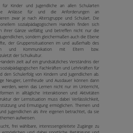
t für Kinder und Jugendliche an allen Schularten
. Die Anlässe für und die Anforderungen an
iieren zwar je nach Altersgruppe und Schulart. Die
onellem sozialpädagogischem Handeln finden sich
n ihrer Gänze vielfältig und betreffen nicht nur die
d Jugendlichen, sondern gleichermaßen auch die Ebene
äfte, der Gruppensituationen im und außerhalb des
tion und Kommunikation mit Eltern bzw.
uletzt der Schulkultur.
andeln zielt auf ein grundsätzliches Verständnis der
ozialpädagogischen Fachkräften und Lehrkräften für
nd den Schulerfolg von Kindern und Jugendlichen ab.
ige Neugier, Lernfreude und Ausdauer können dann
t werden, wenn das Lernen nicht nur im Unterricht,
ormen in alltägliche Interaktionen und Aktivitäten
ruktur der Lernsituation muss dabei Verlässlichkeit,
rstützung und Ermutigung ermöglichen. Themen und
nd Jugendlichen als ihre eigenen betrachtet, da sie
gsthemen aufweisen.
ucht, frei wählbare, interessengeleitete Zugänge zu
 ermöglichen und dabei sportliche Betätigung und