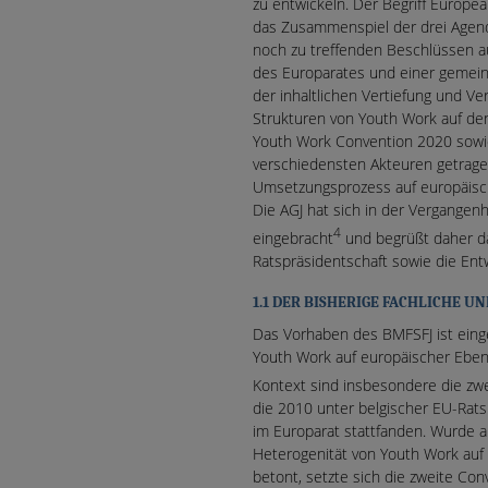
zu entwickeln. Der Begriff Europe
das Zusammenspiel der drei Agend
noch zu treffenden Beschlüssen 
des Europarates und einer gemeins
der inhaltlichen Vertiefung und V
Strukturen von Youth Work auf de
Youth Work Convention 2020 sowi
verschiedensten Akteuren getrag
Umsetzungsprozess auf europäisch
Die AGJ hat sich in der Vergangenh
4
eingebracht
und begrüßt daher d
Ratspräsidentschaft sowie die Ent
1.1 DER BISHERIGE FACHLICHE 
Das Vorhaben des BMFSFJ ist eing
Youth Work auf europäischer Ebene
Kontext sind insbesondere die z
die 2010 unter belgischer EU-Rats
im Europarat stattfanden. Wurde 
Heterogenität von Youth Work auf
betont, setzte sich die zweite Co