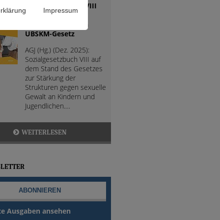
Sozialgesetzbuch VIII
rklärung
Impressum
(SGB VIII) mit
Änderungen durch
UBSKM-Gesetz
AGJ (Hg.) (Dez. 2025):
Sozialgesetzbuch VIII auf
dem Stand des Gesetzes
zur Stärkung der
Strukturen gegen sexuelle
Gewalt an Kindern und
Jugendlichen.…
WEITERLESEN
LETTER
te Ausgaben ansehen