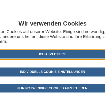
Wir verwenden Cookies
zen Cookies auf unserer Website. Einige sind notwendig
outh Work Agenda für
 andere uns helfen, diese Website und Ihre Erfahrung 
AUSG
ern.
wertige Youth Work – in
KINDER
Deutschland
ICH AKZEPTIERE
SGB VII
RBEITSGEMEINSCHAFT FÜR KINDER- UND
GEFLÜC
INDIVIDUELLE COOKIE EINSTELLUNGEN
JUGEND
NUR NOTWENDIGE COOKIES AKZEPTIEREN
 streben die Weiterentwicklung von Youth Work im
 Agenda an. Die Arbeitsgemeinschaft für Kinder-
AKTU
it der European Youth Work Agenda die Zuversicht,
schen Debatte in die deutsche Kinder- und