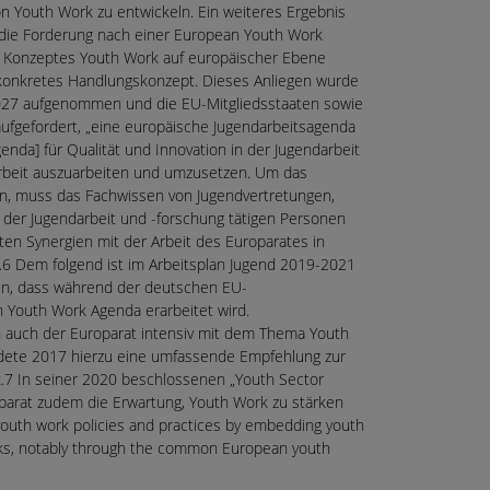
n Youth Work zu entwickeln. Ein weiteres Ergebnis
die Forderung nach einer European Youth Work
s Konzeptes Youth Work auf europäischer Ebene
konkretes Handlungskonzept. Dieses Anliegen wurde
2027 aufgenommen und die EU-Mitgliedsstaaten sowie
fgefordert, „eine europäische Jugendarbeitsagenda
nda] für Qualität und Innovation in der Jugendarbeit
rbeit auszuarbeiten und umzusetzen. Um das
en, muss das Fachwissen von Jugendvertretungen,
 der Jugendarbeit und -forschung tätigen Personen
en Synergien mit der Arbeit des Europarates in
.6 Dem folgend ist im Arbeitsplan Jugend 2019-2021
ten, dass während der deutschen EU-
n Youth Work Agenda erarbeitet wird.
 auch der Europarat intensiv mit dem Thema Youth
dete 2017 hierzu eine umfassende Empfehlung zur
.7 In seiner 2020 beschlossenen „Youth Sector
oparat zudem die Erwartung, Youth Work zu stärken
youth work policies and practices by embedding youth
rks, notably through the common European youth