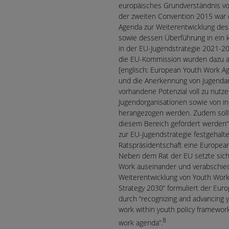
europäisches Grundverständnis vo
der zweiten Convention 2015 war 
Agenda zur Weiterentwicklung de
sowie dessen Überführung in ein 
in der EU-Jugendstrategie 2021-
die EU-Kommission wurden dazu au
[englisch: European Youth Work Age
und die Anerkennung von Jugenda
vorhandene Potenzial voll zu nutz
Jugendorganisationen sowie von in
herangezogen werden. Zudem sollt
diesem Bereich gefördert werden“
zur EU-Jugendstrategie festgehal
Ratspräsidentschaft eine Europea
Neben dem Rat der EU setzte sich
Work auseinander und verabschie
Weiterentwicklung von Youth Work
Strategy 2030“ formuliert der Eur
durch “recognizing and advancing 
work within youth policy framewo
8
work agenda”.