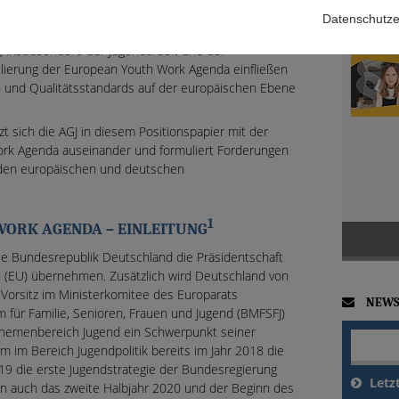
 Als Forum der deutschen Kinder- und Jugendhilfe
Datenschutze
hme zudem den Anspruch, die Kompetenz der
, insbesondere der Jugendarbeit und der
mulierung der European Youth Work Agenda einfließen
en und Qualitätsstandards auf der europäischen Ebene
t sich die AGJ in diesem Positionspapier mit der
rk Agenda auseinander und formuliert Forderungen
 den europäischen und deutschen
1
WORK AGENDA – EINLEITUNG
ie Bundesrepublik Deutschland die Präsidentschaft
 (EU) übernehmen. Zusätzlich wird Deutschland von
orsitz im Ministerkomitee des Europarats
NEWS
für Familie, Senioren, Frauen und Jugend (BMFSFJ)
r Themenbereich Jugend ein Schwerpunkt seiner
em im Bereich Jugendpolitik bereits im Jahr 2018 die
19 die erste Jugendstrategie der Bundesregierung
Letz
n auch das zweite Halbjahr 2020 und der Beginn des