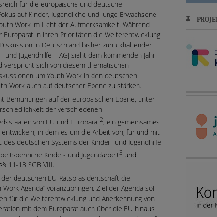
sreich für die europäische und deutsche
Fokus auf Kinder, Jugendliche und junge Erwachsene
PROJE
outh Work im Licht der Aufmerksamkeit. Während
 Europarat in ihren Prioritäten die Weiterentwicklung
Diskussion in Deutschland bisher zurückhaltender.
r- und Jugendhilfe – AGJ sieht dem kommenden Jahr
d verspricht sich von diesem thematischen
iskussionen um Youth Work in den deutschen
th Work auch auf deutscher Ebene zu stärken.
mmt Bemühungen auf der europäischen Ebene, unter
rschiedlichkeit der verschiedenen
2
iedsstaaten von EU und Europarat
, ein gemeinsames
 entwickeln, in dem es um die Arbeit von, für und mit
 des deutschen Systems der Kinder- und Jugendhilfe
3
beitsbereiche Kinder- und Jugendarbeit
und
§§ 11-13 SGB VIII.
 der deutschen EU-Ratspräsidentschaft die
 Work Agenda“ voranzubringen. Ziel der Agenda soll
men für die Weiterentwicklung und Anerkennung von
eration mit dem Europarat auch über die EU hinaus