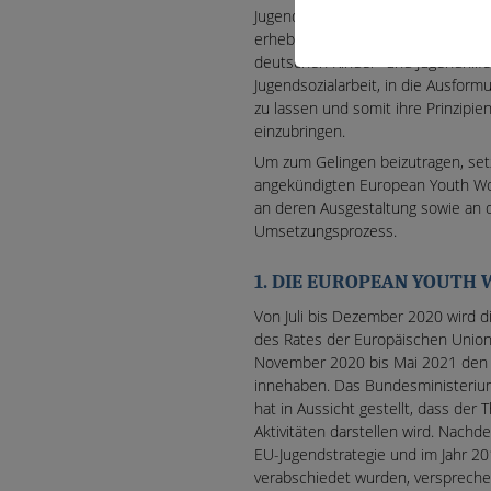
Jugendhilfe einbringen zu können.
erhebt sie mit dieser Stellungna
deutschen Kinder- und Jugendhilfe
Jugendsozialarbeit, in die Ausfor
zu lassen und somit ihre Prinzipi
einzubringen.
Um zum Gelingen beizutragen, setz
angekündigten European Youth Wo
an deren Ausgestaltung sowie an
Umsetzungsprozess.
1. DIE EUROPEAN YOUTH 
Von Juli bis Dezember 2020 wird d
des Rates der Europäischen Union
November 2020 bis Mai 2021 den V
innehaben. Das Bundesministerium 
hat in Aussicht gestellt, dass de
Aktivitäten darstellen wird. Nachd
EU-Jugendstrategie und im Jahr 20
verabschiedet wurden, verspreche