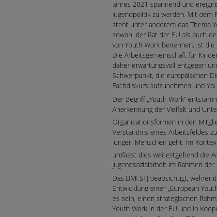
Jahres 2021 spannend und ereigni
Jugendpolitik zu werden. Mit dem 
steht unter anderem das Thema Y
sowohl der Rat der EU als auch der
von Youth Work benennen, ist die 
Die Arbeitsgemeinschaft für Kinde
daher erwartungsvoll entgegen un
Schwerpunkt, die europäischen D
Fachdiskurs aufzunehmen und You
Der Begriff „Youth Work“ entsta
Anerkennung der Vielfalt und Unte
Organisationsformen in den Mitgl
Verständnis eines Arbeitsfeldes zu
jungen Menschen geht. Im Kontext
umfasst dies weitestgehend die Ar
Jugendsozialarbeit im Rahmen der 
Das BMFSFJ beabsichtigt, während
Entwicklung einer „European Youth
es sein, einen strategischen Rah
Youth Work in der EU und in Koop