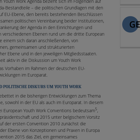
an Youth Work Agenda bezieht sich im Folgenden auf
a-Bestandteile – die politischen Grundlagen mit den
auf EU-Ebene, den bereits bestehenden Beschlüssen
amen politischen Vereinbarung beider Institutionen,
erankerung der Agenda in den Einrichtungen und
n verschiedenen Ebenen rund um die dritte European
e einem sich daran anschließenden, von
enen, gemeinsamen und strukturierten
er Ebene und in den jeweiligen Mitgliedsstaaten.
eit aktiv in die Diskussion um Youth Work
as Vorhaben im Rahmen der deutschen EU-
wicklungen im Europarat.
UND POLITISCHE DISKURS UM YOUTH WORK
ebettet in die bisherigen Entwicklungen zum Thema
, sowohl in der EU als auch im Europarat. In diesem
5
wei European Youth Work Conventions bedeutsam
,
präsidentschaft und 2015 unter belgischem Vorsitz
auf der ersten Convention 2010 zunächst die
 der Ebene von Konzeptionen und Praxen in Europa
nvention 2015 das Ziel, ein gemeinsames