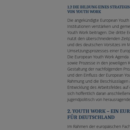
1.2 DIE BILDUNG EINES STRATE
VON YOUTH WORK
Die angekündigte European Youth 
Institutionen verstärken und gem
Youth Work beitragen. Die dritte
nutzt den überschneidenden Zeitp
und des deutschen Vorsitzes im Mi
Umsetzungsprozesses einer Euro
Die European Youth Work Agenda 
sowie Prozesse in den jeweiligen 
Gestaltung der nachfolgenden Proz
und den Einfluss der European You
Rahmung und die Beschlusslagen a
Entwicklung des Arbeitsfeldes auf
sich hoffentlich daran anschließe
jugendpolitisch von herausragend
2. YOUTH WORK – EIN EU
FÜR DEUTSCHLAND
Im Rahmen der europäischen Fachd