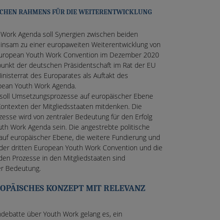
GISCHEN RAHMENS FÜR DIE WEITERENTWICKLUNG
Work Agenda soll Synergien zwischen beiden
einsam zu einer europaweiten Weiterentwicklung von
 European Youth Work Convention im Dezember 2020
unkt der deutschen Präsidentschaft im Rat der EU
nisterrat des Europarates als Auftakt des
pean Youth Work Agenda.
soll Umsetzungsprozesse auf europäischer Ebene
Kontexten der Mitgliedsstaaten mitdenken. Die
esse wird von zentraler Bedeutung für den Erfolg
th Work Agenda sein. Die angestrebte politische
uf europäischer Ebene, die weitere Fundierung und
 der dritten European Youth Work Convention und die
nden Prozesse in den Mitgliedstaaten sind
er Bedeutung.
ROPÄISCHES KONZEPT MIT RELEVANZ
ebatte über Youth Work gelang es, ein