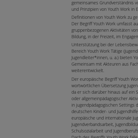
gemeinsames Grundverständnis vo
und Prinzipien von Youth Work in 
Definitionen von Youth Work zu ge
Der Begriff Youth Work umfasst auf
gruppenbezogenen Aktivitäten von
Bildung, in der Freizeit, im Engage
Unterstützung bei der Lebensbewä
Bereich Youth Work Tätige (Jugend
Jugendleiter*innen, u. a.) bieten
Gemeinsam mit Akteuren aus Fachpo
weiterentwickelt.
Der europäische Begriff Youth Wor
wortwörtlichen Übersetzung Jugend
da er sich darüber hinaus auf ein 
oder allgemeinpädagogischer Aktiv
in jugendpädagogischen Settings d
deutschen Kinder- und Jugendhilfe
europäische und internationale Ju
Jugendverbandsarbeit, Jugendbildun
Schulsozialarbeit und Jugendberufs
Dach des Begriffs Youth Work fall