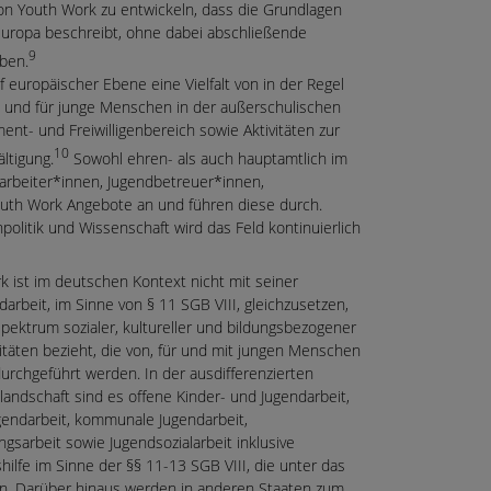
n Youth Work zu entwickeln, dass die Grundlagen
Europa beschreibt, ohne dabei abschließende
9
ben.
 europäischer Ebene eine Vielfalt von in der Regel
 und für junge Menschen in der außerschulischen
ment- und Freiwilligenbereich sowie Aktivitäten zur
10
ltigung.
Sowohl ehren- als auch hauptamtlich im
arbeiter*innen, Jugendbetreuer*innen,
 Youth Work Angebote an und führen diese durch.
litik und Wissenschaft wird das Feld kontinuierlich
k ist im deutschen Kontext nicht mit seiner
arbeit, im Sinne von § 11 SGB VIII, gleichzusetzen,
Spektrum sozialer, kultureller und bildungsbezogener
itäten bezieht, die von, für und mit jungen Menschen
urchgeführt werden. In der ausdifferenzierten
landschaft sind es offene Kinder- und Jugendarbeit,
gendarbeit, kommunale Jugendarbeit,
gsarbeit sowie Jugendsozialarbeit inklusive
hilfe im Sinne der §§ 11-13 SGB VIII, die unter das
en. Darüber hinaus werden in anderen Staaten zum