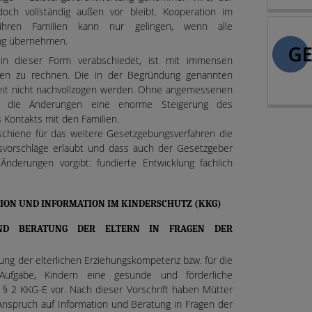
och vollständig außen vor bleibt. Kooperation im
hren Familien kann nur gelingen, wenn alle
ung übernehmen.
 in dieser Form verabschiedet, ist mit immensen
n zu rechnen. Die in der Begründung genannten
eit nicht nachvollzogen werden. Ohne angemessenen
ten die Änderungen eine enorme Steigerung des
 Kontakts mit den Familien.
itschiene für das weitere Gesetzgebungsverfahren die
gsvorschläge erlaubt und dass auch der Gesetzgeber
Änderungen vorgibt: fundierte Entwicklung fachlich
TION UND INFORMATION IM KINDERSCHUTZ (KKG)
ND BERATUNG DER ELTERN IN FRAGEN DER
kung der elterlichen Erziehungskompetenz bzw. für die
 Aufgabe, Kindern eine gesunde und förderliche
t § 2 KKG-E vor. Nach dieser Vorschrift haben Mütter
 Anspruch auf Information und Beratung in Fragen der