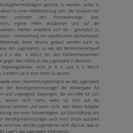
Berufsgeheimnisträgern gerecht zu werden. Außer in
ktion in einer Hilfebeziehung sein, die Situation mit
hen und/oder den Personensorge- bzw.
örtern, eigene Hilfen anzubieten und auf die
wirken. Hierbei empfiehlt sich die – gesetzlich zu
ützte – Hinzuziehung von spezifischem Sachverstand.
lfekontakt keine Brücke gebaut werden kann zu
dere des Jugendamts, so wie der Referentenentwurf
zu § 3 Abs. 4 KKG-E bei den Familienhebammen
e gegen den Willen an das Jugendamt in Betracht.
e Regelungsinhalte nicht in § 4 und § 5 KKG-E
n, sondern sie in eine Norm zu fassen.
chwelle einer Übermittlungsbefugnis an das Jugendamt
n der Berufsgeheimnisträger die Weitergabe für
en und ungeeignet. Diejenigen, die um Hilfe für sich
n, wissen nicht mehr, wann sie sich auf die
rlassen können und wann nicht, weil deren Aufgabe
hätzung von einer Notwendigkeit zur Einschaltung des
der Berufsgeheimnisträger auch noch Druck ausüben
s Kind bzw. der/die Jugendliche nicht das tun, was er
n der Lage“), das Jugendamt informieren.