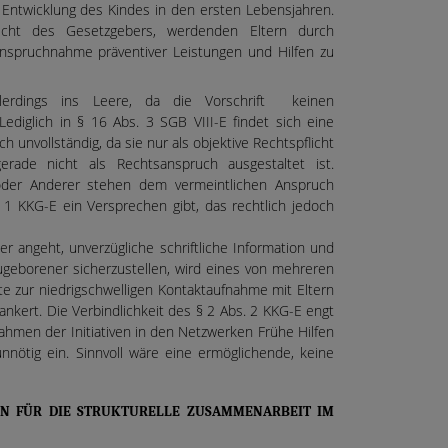
Entwicklung des Kindes in den ersten Lebensjahren.
icht des Gesetzgebers, werdenden Eltern durch
anspruchnahme präventiver Leistungen und Hilfen zu
llerdings ins Leere, da die Vorschrift keinen
Lediglich in § 16 Abs. 3 SGB VIII-E findet sich eine
ch unvollständig, da sie nur als objektive Rechtspflicht
erade nicht als Rechtsanspruch ausgestaltet ist.
oder Anderer stehen dem vermeintlichen Anspruch
 1 KKG-E ein Versprechen gibt, das rechtlich jedoch
r angeht, unverzügliche schriftliche Information und
geborener sicherzustellen, wird eines von mehreren
te zur niedrigschwelligen Kontaktaufnahme mit Eltern
ankert. Die Verbindlichkeit des § 2 Abs. 2 KKG-E engt
Rahmen der Initiativen in den Netzwerken Frühe Hilfen
unnötig ein. Sinnvoll wäre eine ermöglichende, keine
EN FÜR DIE STRUKTURELLE ZUSAMMENARBEIT IM