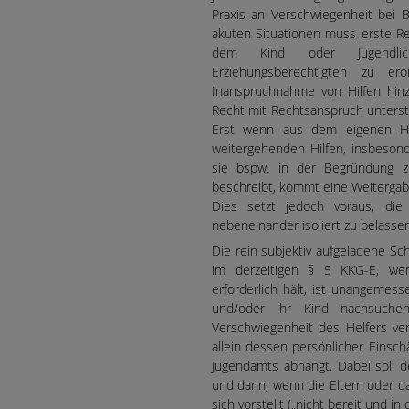
Praxis an Verschwiegenheit bei 
akuten Situationen muss erste Rea
dem Kind oder Jugendlic
Erziehungsberechtigten zu er
Inanspruchnahme von Hilfen hinzu
Recht mit Rechtsanspruch unterst
Erst wenn aus dem eigenen Hi
weitergehenden Hilfen, insbeson
sie bspw. in der Begründung 
beschreibt, kommt eine Weitergab
Dies setzt jedoch voraus, di
nebeneinander isoliert zu belasse
Die rein subjektiv aufgeladene S
im derzeitigen § 5 KKG-E, wen
erforderlich hält, ist unangemess
und/oder ihr Kind nachsuche
Verschwiegenheit des Helfers ve
allein dessen persönlicher Einsc
Jugendamts abhängt. Dabei soll 
und dann, wenn die Eltern oder da
sich vorstellt („nicht bereit und i