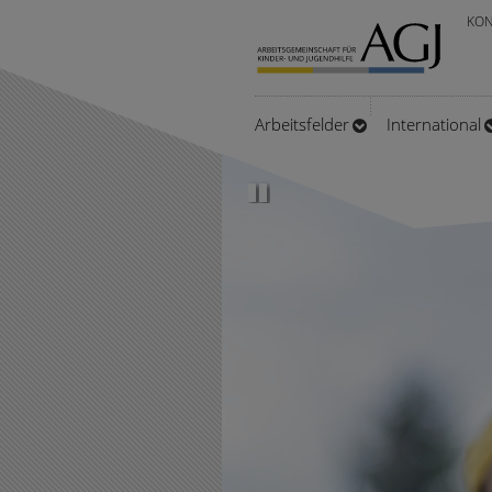
Zum
KON
Hauptinhalt
springen
Arbeitsfelder
International
Pause