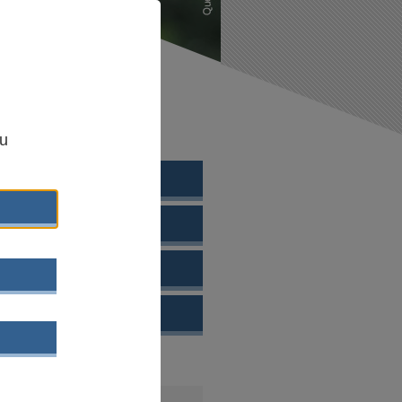
,
zu
EWÄHLTE THEMEN
- UND JUGENDPLAN
I
HTETE
POLITIK
ELLE NEUERSCHEINUNG