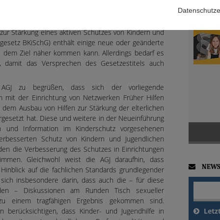
er- und Jugendhilfe – AGJ begrüßt das Anliegen des
Datenschutze
 Senioren, Frauen und Jugend, die Verbesserung des
llen Änderungen voranzubringen. Der vorgelegte
 zur Stärkung eines aktiven Schutzes von Kindern und
gesetz BKiSchG) enthält einige neue oder geänderte
is dem Ziel näher kommen kann. Allerdings bedarf es
, damit das Versprechen des Gesetzestitels auch
AGJ zu begrüßen, dass sich der vorliegende
 mit der Einrichtung von Netzwerken Früher Hilfen
t dem Ausbau von Hilfen zur Stärkung der elterlichen
esetzt hat. Diese und weitere in der Neueinführung
n und Information im Kinderschutz vorgesehenen
rbesserten Schutz von Kindern und Jugendlichen
h den die Verbesserung des Schutzes in Einrichtungen
immen. Gleichwohl weist die AGJ daraufhin, dass
NEWS
 Hinblick auf die fachlichen Standards grundlegender
 sich insbesondere darin, dass auch die – für diese
den – Diskussionen am Runden Tisch sexueller
zu einem tragfähigen Ergebnis gekommen sind.
Letz
berücksichtigen, dass Kinder- und Jugendhilfe in