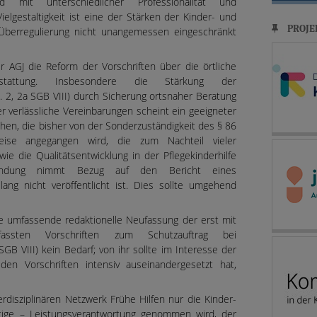
d mit unterschiedlicher Professionalität und
Vielgestaltigkeit ist eine der Stärken der Kinder- und
PROJE
 Überregulierung nicht unangemessen eingeschränkt
r AGJ die Reform der Vorschriften über die örtliche
rstattung. Insbesondere die Stärkung der
s. 2, 2a SGB VIII) durch Sicherung ortsnaher Beratung
er verlässliche Vereinbarungen scheint ein geeigneter
ichen, die bisher von der Sonderzuständigkeit des § 86
ise angegangen wird, die zum Nachteil vieler
wie die Qualitätsentwicklung in der Pflegekinderhilfe
ründung nimmt Bezug auf den Bericht eines
lang nicht veröffentlicht ist. Dies sollte umgehend
ne umfassende redaktionelle Neufassung der erst mit
ten Vorschriften zum Schutzauftrag bei
GB VIII) kein Bedarf; von ihr sollte im Interesse der
den Vorschriften intensiv auseinandergesetzt hat,
erdisziplinären Netzwerk Frühe Hilfen nur die Kinder-
htige – Leistungsverantwortung genommen wird, der