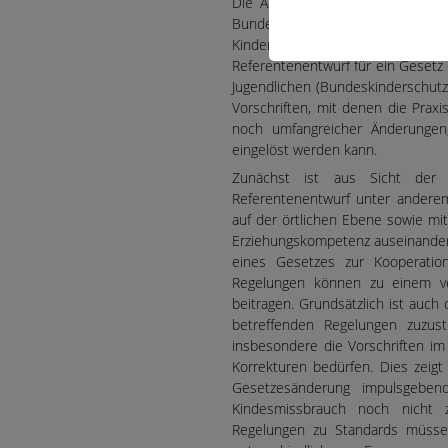
Die Arbeitsgemeinschaft für Kind
Bundesministeriums für Familie,
Kinderschutzes mit substanzie
Referentenentwurf für ein Gesetz
Jugendlichen (Bundeskinderschutz
Vorschriften, mit denen die Prax
noch umfangreicher Änderungen
eingelöst werden kann.
Zunächst ist aus Sicht der 
Referentenentwurf unter anderem
auf der örtlichen Ebene sowie mi
Erziehungskompetenz auseinanderg
eines Gesetzes zur Kooperatio
Regelungen können zu einem ve
beitragen. Grundsätzlich ist auc
betreffenden Regelungen zuzust
insbesondere die Vorschriften im
Korrekturen bedürfen. Dies zeigt
Gesetzesänderung impulsgeben
Kindesmissbrauch noch nicht 
Regelungen zu Standards müssen 