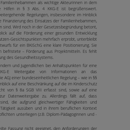
 Familienhebammen als wichtige Akteurinnen in dem
he Hilfen in § 3 Abs. 4 KKG-E ist begrüßenswert.
s weitergehende Regelungen, insbesondere im Hinblick
ige Finanzierung des Einsatzes der Familienhebammen,
n sind. Wird noch in der Gesetzesbegründung betont,
ick auf die Förderung einer gesunden Entwicklung
tzen-Gesichtspunkten mehrfach erprobt, unterbleibt
wurfs für ein BKiSchG eine klare Positionierung. Sie
h befristete – Förderung aus Projektmitteln. Es fehlt
htung des Gesundheitssystems.
indern und Jugendlichen bei Anhaltspunkten für eine
KKG-E Weitergabe von Informationen an das
e AGJ einer bundeseinheitlichen Regelung – wie in §§
nblick auf eine Beschränkung auf die im Kinderschutz
cht von § 8a SGB VIII erfasst sind, sowie auf eine
ur Datenweitergabe zu. Allerdings fällt auf, dass
sind, die aufgrund gleichwertiger Fähigkeiten und
Tätigkeit ausüben und in ihrem beruflichen Kontext
flichten unterliegen (z.B. Diplom-Pädagoginnen und -
.
teilte Fassung nicht geeignet, den Anforderungen der