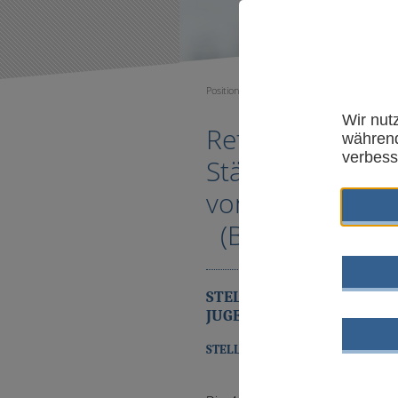
Positionen
Wir nut
Referentenentwu
während
verbess
Stärkung eines 
von Kindern
(Bundeskinders
STELLUNGNAHME DER ARB
JUGENDHILFE – AGJ
STELLUNGNAHME ALS PDF