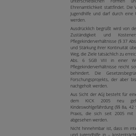
unterschiedlichen Formen un
Ehrenamtlichkeit stattfindet. Die 
Jugendhilfe und darf durch eine
werden.
Ausdrücklich begrüßt wird von de
Zuständigkeit und Kostene
Pflegekinderverhältnisse (§ 37 Ab
und Stärkung ihrer Kontinuität üb
Weg, die Ziele tatsächlich zu erre
Abs. 6 SGB VIII in einer We
Pflegekinderverhältnisse reicht so
behindert. Die Gesetzesbeg
Forschungsprojekts, der aber bis
nachgeholt werden.
Aus Sicht der AGJ besteht für ei
dem KICK 2005 neu gefass
Kindeswohlgefährdung (§§ 8a, 42 S
Praxis, die sich seit 2005 mit 
abgesehen werden.
Nicht hinnehmbar ist, dass im int
und Jugendhilfe in – kostenträc