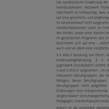
Die ausdrückliche Erwähnung der
interdisziplinären Netzwerk Frü
Gleichwohl ist kritikwürdig, das
auf eine gesicherte und langfrist
im Gesetzentwurf nicht vorgesehe
Familienhebammen seien im Hinbl
des Kindes sowie unter Kosten-Nu
im gesetzlichen Programm des Ent
beschränkt sich auf eine – zeitlic
auch und vor allem eine Verpflic
§ 4 KKG-E Beratung von Eltern, K
Kindeswohlgefährdung, § 5 
Jugendamt Grundsätzlich stimmt di
4 und 5 KKG-E vorgesehen – im Hi
relevanten Berufsgruppen, die ni
Befugnis dieser Berufsgruppen z
Berufsgruppen nicht aufgeführt 
Erfahrungen eine entsprechende 
vergleichbaren Verschwiegenheitsp
Pädagogen, Krankenhauspersonal)
Jedoch ist die vorgelegte zweige