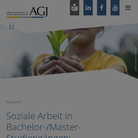
Zum
Hauptinhalt
springen
Pause
Positionen
Soziale Arbeit in
Bachelor-/Master-
Studiengängen: