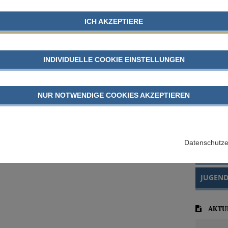
ICH AKZEPTIERE
INDIVIDUELLE COOKIE EINSTELLUNGEN
AUSG
NUR NOTWENDIGE COOKIES AKZEPTIEREN
KINDER
tteilen
mail
SGB VII
Datenschutze
GEFLÜC
JUGEND
AKTU