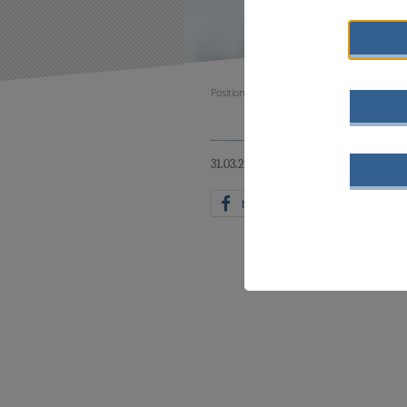
Positionen
31.03.2004
ZURÜCK
teilen
mi