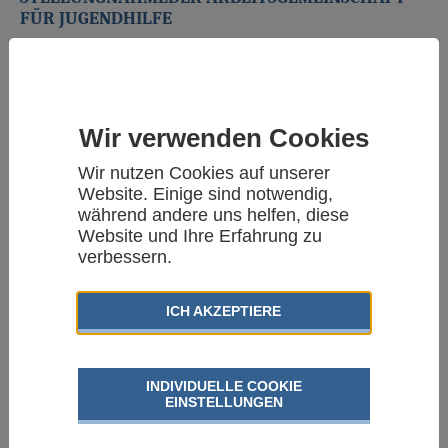
FÜR JUGENDHILFE
STELLUNGNAHME ALS PDF
ALLGEMEINE VORBEMERKUNGEN AUS DER SICHT DER
JUGENDHILFE
Wir verwenden Cookies
Die Jugendhilfe bzw. die öffentlichen Jugendhilfeträger sind seit
Wir nutzen Cookies auf unserer
dem In-Kraft-treten des SGB IX Rehabilitationsträger für
Website. Einige sind notwendig,
Leistungen der Eingliederungshilfe an Kinder, Jugendliche und
während andere uns helfen, diese
junge Volljährige mit einer seelischen oder einer drohenden
Website und Ihre Erfahrung zu
seelischen Behinderung. Dabei handelt es sich im Vergleich zu
verbessern.
anderen Behinderungsarten um eine relativ kleine
Personengruppe. Nach einer Erhebung des Deutschen
Jugendinstitutes wurden im Jahre 1999 von den Jugendämtern im
ICH AKZEPTIERE
gesam- ten Bundesgebiet ca. 46.000 Eingliederungshilfen für
seelisch behinderte junge Menschen gewährt (van Santen u.a.
2002, S. 307). Diese Zahl dürfte sich bis zum Jahre 2002 auf ca.
60.000-65.000 erhöht haben. Genauere Zahlen dazu liegen
INDIVIDUELLE COOKIE
EINSTELLUNGEN
allerdings nicht vor, weil die Eingliederungshilfen nach§ 35a SGB
VIII bisher noch nicht durch die amtliche Jugendhilfestatistik
erfasst werden.