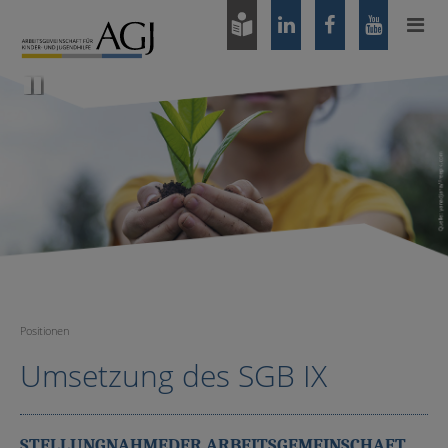
Zum
Hauptinhalt
springen
Pause
Positionen
Umsetzung des SGB IX
STELLUNGNAHMEDER ARBEITSGEMEINSCHAFT