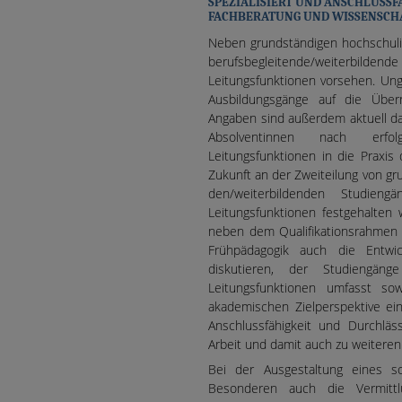
SPEZIALISIERT UND ANSCHLUSSF
FACHBERATUNG UND WISSENSCH
Neben grundständigen hochschulis
berufsbegleitende/weiterbil
Leitungsfunktionen vorsehen. Unge
Ausbildungsgänge auf die Über
Angaben sind außerdem aktuell d
Absolventinnen nach erfol
Leitungsfunktionen in die Praxis
Zukunft an der Zweiteilung von g
den/weiterbildenden Studieng
Leitungsfunktionen festgehalten 
neben dem Qualifikationsrahmen f
Frühpädagogik auch die Entwic
diskutieren, der Studiengäng
Leitungsfunktionen umfasst so
akademischen Zielperspektive ein
Anschlussfähigkeit und Durchläs
Arbeit und damit auch zu weiteren 
Bei der Ausgestaltung eines s
Besonderen auch die Vermittlu