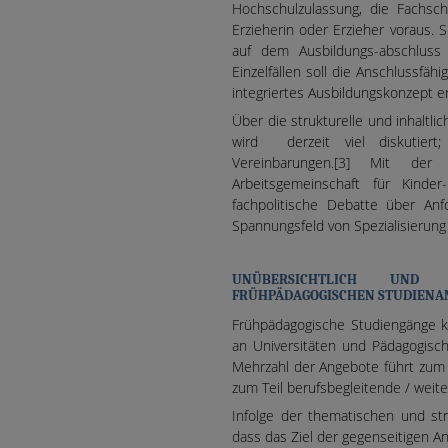
Hochschulzulassung, die Fachschu
Erzieherin oder Erzieher voraus.
auf dem Ausbildungs-abschluss 
Einzelfällen soll die Anschlussfä
integriertes Ausbildungskonzept e
Über die strukturelle und inhaltli
wird derzeit viel diskutie
Vereinbarungen.[3] Mit der 
Arbeitsgemeinschaft für Kinde
fachpolitische Debatte über An
Spannungsfeld von Spezialisierung
UNÜBERSICHTLICH UND Ü
FRÜHPÄDAGOGISCHEN STUDIEN
Frühpädagogische Studiengänge 
an Universitäten und Pädagogisc
Mehrzahl der Angebote führt zum 
zum Teil berufsbegleitende / wei
Infolge der thematischen und str
dass das Ziel der gegenseitigen A