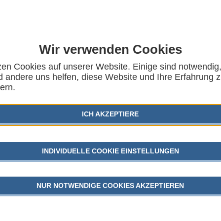
Wir verwenden Cookies
zen Cookies auf unserer Website. Einige sind notwendig
he Studiengänge im
 andere uns helfen, diese Website und Ihre Erfahrung 
AUSG
ern.
on Spezialisierung und
KINDER
ICH AKZEPTIERE
SGB VII
RBEITSGEMEINSCHAFT FÜR KINDER- UND
GEFLÜC
INDIVIDUELLE COOKIE EINSTELLUNGEN
JUGEND
NUR NOTWENDIGE COOKIES AKZEPTIEREN
AKTU
 ca. 8.200 Absolventinnen und Absolventen an 451
det, die je nach Bundesland die Abschlüsse