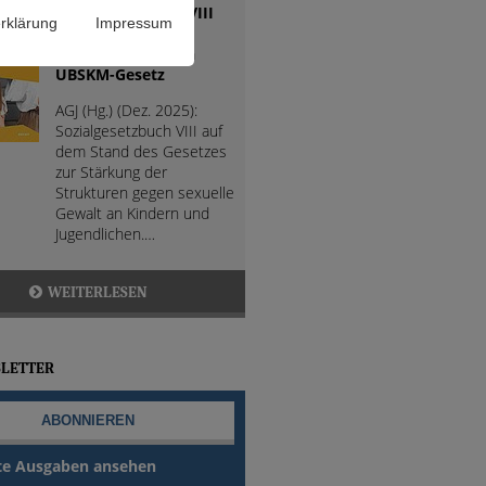
Sozialgesetzbuch VIII
rklärung
Impressum
(SGB VIII) mit
Änderungen durch
UBSKM-Gesetz
AGJ (Hg.) (Dez. 2025):
Sozialgesetzbuch VIII auf
dem Stand des Gesetzes
zur Stärkung der
Strukturen gegen sexuelle
Gewalt an Kindern und
Jugendlichen.…
WEITERLESEN
LETTER
te Ausgaben ansehen