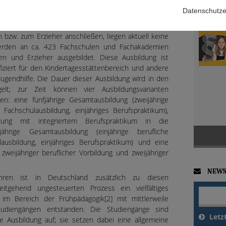
 Sozialassistentin/Sozialassistent oder Sozial-
Datenschutze
 Über die Anzahl der Absolventinnen und Absolventen,
in aller Regel zweijährige Ausbildung eine
n bzw. zum Erzieher anschließen, liegen aktuell keine
werden an ca. 423 Fachschulen und Fachakademien
nen und Erzieher ausgebildet. Diese Ausbildung ist
ifiziert für den Kindertagesstättenbereich und andere
Jugendhilfe. Die Dauer dieser Ausbildung wird in den
gelt; zur Zeit können vier Ausbildungsvarianten
n: eine fünfjährige Gesamtausbildung (zweijährige
e Fachschulausbildung, einjähriges Berufspraktikum),
ldung mit integriertem Berufspraktikum in die
jährige Gesamtausbildung (einjährige berufliche
lausbildung, einjähriges Berufspraktikum) und eine
zweijähriger beruflicher Vorbildung und zweijähriger
NEWS
en ist in Deutschland zusätzlich zu diesen
itgehend ungesteuerten Prozess ein vielfältiges
im Bereich der Frühpädagogik[2] mit mittlerweile
udiengängen entstanden. Die Studiengänge sind
Letz
e Ausbildung auf; sie setzen dabei eine allgemeine