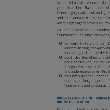
kann: Inhaltlich weisen di
generalistischer Basis und ei
Frühpädagogik auf; strukturell ge
und Studiendauern. Darüber hi
Anstellungsträgern oftmals an Prax
Zu der beschriebenen Bandbr
strukturellen und inhaltlichen Viel
vor dem Hintergrund der Di
Akademisierung der Ausbildu
von oder gar als Ersatz der F
durch das Bemühen um stand
der Hochschulen, die im Ra
Bologna-Prozesses in Deutsc
und andererseits einem Profi
bei ungenügender Einbeziehu
und Anstellungsträger kri
Transparenz und Unübersichtl
GENERALISTISCH UND VERPFLI
GRUNDAUSBILDUNG
Eine grundständige sozialpädago