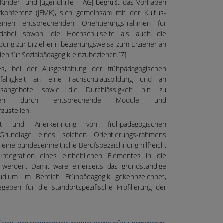
r Kinder- und Jugendhilfe – AGJ begrüßt das Vorhaben
rkonferenz (JFMK), sich gemeinsam mit der Kultus-
einen entsprechenden Orientierungs-rahmen für
dabei sowohl die Hochschulseite als auch die
ldung zur Erzieherin beziehungsweise zum Erzieher an
n für Sozialpädagogik einzubeziehen.[7]
s, bei der Ausgestaltung der frühpädagogischen
sfähigkeit an eine Fachschulausbildung und an
ungsangebote sowie die Durchlässigkeit hin zu
gängen durch entsprechende Module und
zustellen.
t und Anerkennung von frühpädagogischen
Grundlage eines solchen Orientierungs-rahmens
ine bundeseinheitliche Berufsbezeichnung hilfreich.
Integration eines einheitlichen Elementes in die
 werden. Damit wäre einerseits das grundständige
tudium im Bereich Frühpädagogik gekennzeichnet,
eben für die standortspezifische Profilierung der