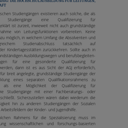
ÄHIG: DIE HOCHSCHULAUSBILDUNG FÜR LEITUNGEN,
AFT
chen Studiengängen existieren auch solche, die als
dende Studiengänge eine Qualifizierung für
klärt ist zurzeit, inwieweit nicht auch grundständige
nahme von Leitungsfunktionen vorbereiten. Keine
azu möglich, in welchem Umfang die Absolventen und
greichem Studienabschluss tatsächlich auf
 der Kindertagesstätten zurückkehren. Sollte auch in
rundständigen Ausbildungswegen und berufsbegleiten-
ängen für eine gesonderte Qualifizierung für
werden, dann ist es aus Sicht der AGJ erforderlich,
ür breit angelegte, grundständige Studiengänge der
klung eines separaten Qualifikationsrahmens zu
e als eine Möglichkeit der Qualifizierung für
wie Studiengänge mit einer Fachberatungs- oder
schließt. Sicherzustellen wären dabei wiederum die
sigkeit hin zu anderen Studiengängen der Sozialen
Arbeitsfeldern der Kinder- und Jugendhilfe.
olchen Rahmens für die Spezialisierung muss im
ng wissenschaftlichen und forschungs-basierten