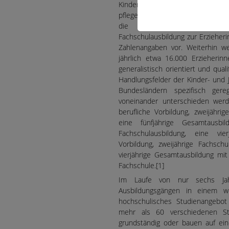
Kinderpflegerin/Kinderpfleger,
pflegerin/Sozialpfleger erwerben.
die im Anschluss an diese 
Fachschulausbildung zur Erzieheri
Zahlenangaben vor. Weiterhin 
jährlich etwa 16.000 Erzieherin
generalistisch orientiert und qual
Handlungsfelder der Kinder- und 
Bundesländern spezifisch gere
voneinander unterschieden werde
berufliche Vorbildung, zweijährig
eine fünfjährige Gesamtausbi
Fachschulausbildung, eine vier
Vorbildung, zweijährige Fachschu
vierjährige Gesamtausbildung mit 
Fachschule.[1]
Im Laufe von nur sechs Jahr
Ausbildungsgängen in einem we
hochschulisches Studienangebot 
mehr als 60 verschiedenen St
grundständig oder bauen auf ein