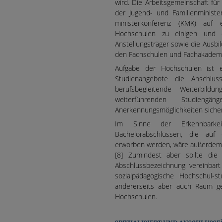
wird. Die Arbeitsgemeinschaft fü
der Jugend- und Familienministe
ministerkonferenz (KMK) auf 
Hochschulen zu einigen und 
Anstellungsträger sowie die Ausbi
den Fachschulen und Fachakademie
Aufgabe der Hochschulen ist e
Studienangebote die Anschlus
berufsbegleitende Weiterbild
weiterführenden Studien
Anerkennungsmöglichkeiten sicher
Im Sinne der Erkennbarkei
Bachelorabschlüssen, die auf 
erworben werden, wäre außerdem e
[8] Zumindest aber sollte die 
Abschlussbezeichnung vereinbart
sozialpädagogische Hochschul-s
andererseits aber auch Raum geg
Hochschulen.