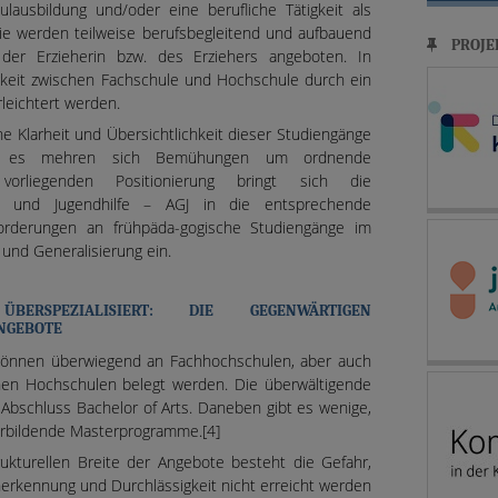
lausbildung und/oder eine berufliche Tätigkeit als
 Sie werden teilweise berufsbegleitend und aufbauend
PROJE
der Erzieherin bzw. des Erziehers angeboten. In
higkeit zwischen Fachschule und Hochschule durch ein
rleichtert werden.
che Klarheit und Übersichtlichkeit dieser Studiengänge
rt; es mehren sich Bemühungen um ordnende
vorliegenden Positionierung bringt sich die
r- und Jugendhilfe – AGJ in die entsprechende
forderungen an frühpäda-gogische Studiengänge im
 und Generalisierung ein.
BERSPEZIALISIERT: DIE GEGENWÄRTIGEN
ANGEBOTE
können überwiegend an Fachhochschulen, aber auch
hen Hochschulen belegt werden. Die überwältigende
Abschluss Bachelor of Arts. Daneben gibt es wenige,
terbildende Masterprogramme.[4]
ukturellen Breite der Angebote besteht die Gefahr,
nerkennung und Durchlässigkeit nicht erreicht werden