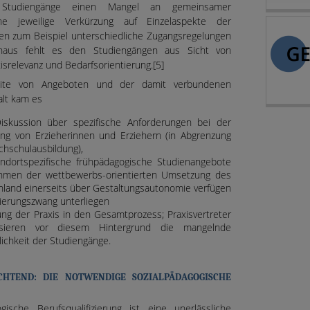
e Studiengänge einen Mangel an gemeinsamer
ne jeweilige Verkürzung auf Einzelaspekte der
lten zum Beispiel unterschiedliche Zugangsregelungen
naus fehlt es den Studiengängen aus Sicht von
isrelevanz und Bedarfsorientierung.[5]
eite von Angeboten und der damit verbundenen
falt kam es
skussion über spezifische Anforderungen bei der
ng von Erzieherinnen und Erziehern (in Abgrenzung
achschulausbildung),
ortspezifische frühpädagogische Studienangebote
hmen der wettbewerbs-orientierten Umsetzung des
hland einerseits über Gestaltungsautonomie verfügen
lierungszwang unterliegen
ng der Praxis in den Gesamtprozess; Praxisvertreter
tisieren vor diesem Hintergrund die mangelnde
ichkeit der Studiengänge.
CHTEND: DIE NOTWENDIGE SOZIALPÄDAGOGISCHE
gische Berufsqualifizierung ist eine unerlässliche