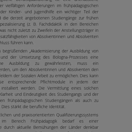
er vielfältigen Anforderungen im frühpädagogischen
 der Kinder- und Jugendhilfe ein wichtiger Teil der
nd die derzeit angebotenen Studiengänge zur frühen
ezialisierung (z. B. Fachdidaktik in den Bereichen
s nicht zuletzt zu Zweifeln der Anstellungsträger in
satzfähigkeiten von Absolventinnen und Absolventen
hluss führen kann.
u begrüßenden „Akademisierung der Ausbildung von
6] und der Umsetzung des Bologna-Prozesses eine
ische Ausbildung zu gewährleisten, muss ein
 werden, um den Absolventinnen und Absolventen den
eldern der Sozialen Arbeit zu ermöglichen. Dies kann
ise entsprechende Pflichtmodule in jedem der
installiert werden. Die Vermittlung eines solchen
 Klarheit und Eindeutigkeit des Studiengangs und der
ren frühpädagogischen Studiengängen als auch zu
Dies stärkt die berufliche Identität.
tlichen und praxisorientierten Qualifizierungssystems
g im Bereich Frühpädagogik bedarf es einer
che durch aktuelle Bemühungen der Länder denkbar