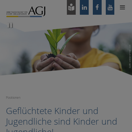
Zum
Hauptinhalt
springen
Pause
Positionen
Geflüchtete Kinder und
Jugendliche sind Kinder und
Jugendliche!