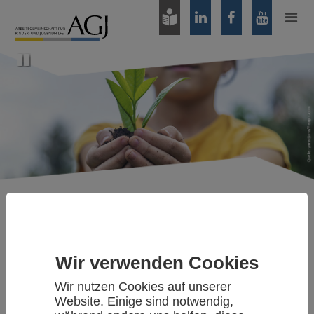
Zum
Hauptinhalt
springen
Pause
Publikationen/Medien
»
Presse
Wir verwenden Cookies
PRESSEMITTEILUNG
DER KINDER- UND JUGEND(HILFE)MONITOR 2025
Wir nutzen Cookies auf unserer
ZEIGT: ES BRAUCHT EINE POLITISCHE
Website. Einige sind notwendig,