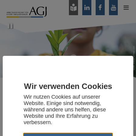
Zum
Hauptinhalt
springen
Pause
Wir verwenden Cookies
Wir nutzen Cookies auf unserer
Publikationen/Medien
Website. Einige sind notwendig,
während andere uns helfen, diese
PDF: Abschlussbericht des
Website und Ihre Erfahrung zu
Runden Tisches
verbessern.
"Heimerziehung in den 50er